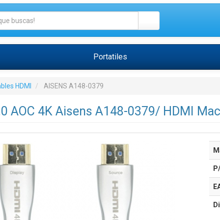
Portatiles
bles HDMI
AISENS A148-0379
.0 AOC 4K Aisens A148-0379/ HDMI Ma
M
P
E
Di