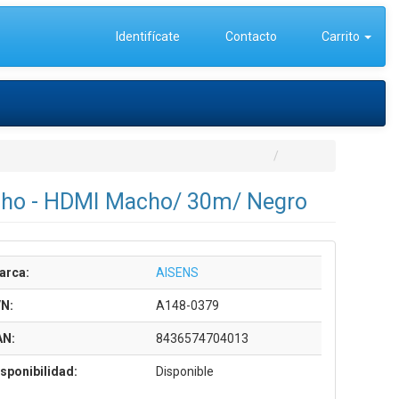
Identifícate
Contacto
Carrito
cho - HDMI Macho/ 30m/ Negro
arca:
AISENS
/N:
A148-0379
AN:
8436574704013
sponibilidad:
Disponible