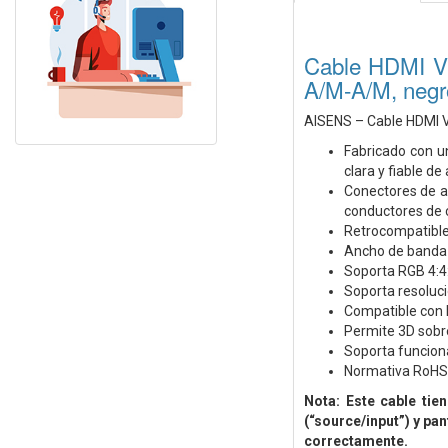
Cable HDMI V
A/M-A/M, negr
AISENS – Cable HDMI V
Fabricado con un
clara y fiable d
Conectores de al
conductores de 
Retrocompatible 
Ancho de banda 
Soporta RGB 4:4
Soporta resoluc
Compatible con H
Permite 3D sobr
Soporta funciona
Normativa RoHS
Nota: Este cable tie
(“source/input”) y pa
correctamente.