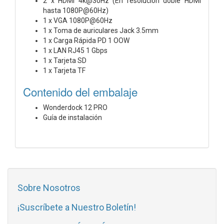
2 x HDMI 4k@30Hz (En resolución doble HDMI
hasta 1080P@60Hz)
1 x VGA 1080P@60Hz
1 x Toma de auriculares Jack 3.5mm
1 x Carga Rápida PD 1 OOW
1 x LAN RJ45 1 Gbps
1 x Tarjeta SD
1 x Tarjeta TF
Contenido del embalaje
Wonderdock 12 PRO
Guía de instalación
Sobre Nosotros
¡Suscríbete a Nuestro Boletín!