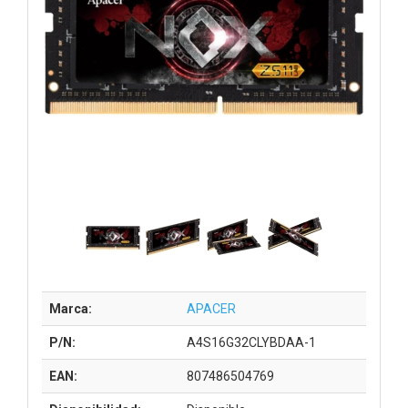
Marca:
APACER
P/N:
A4S16G32CLYBDAA-1
EAN:
807486504769