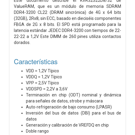
Este documento describe el KVR32S22D8/32 de
ValueRAM, que es un módulo de memoria SDRAM
DDR4-3200 CL22 (DRAM sincrónica) de 4G x 64 bits
(32GB), 2Rx8, sin ECC, basado en dieciséis componentes
FBGA de 2G x 8 bits. El SPD está programado para la
latencia estándar JEDEC DDR4-3200 con tiempos de 22-
22-22 a 1,2V. Este DIMM de 260 pines utiliza contactos
dorados.
Características
VDD = 1,2V Típico
VDDQ = 1,2V Típico
VPP = 2,5V Típico
VDDSPD = 2,2V a 3,6V
Terminación en chip (ODT) nominal y dinámica
para señales de datos, strobe y máscara
Auto-refrigeración de bajo consumo (LPASR)
Inversión del bus de datos (DBI) para el bus de
datos
Generación y calibración de VREFDQ en chip
Doble rango