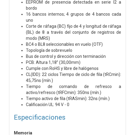
EEPROM de presencia detectada en serie I2 a
bordo
16 bancos internos; 4 grupos de 4 bancos cada
uno
Corte de ráfaga (BC) fijo de 4 y longitud de ráfaga
(BL) de 8 a través del conjunto de registros de
modo (MRS)
BC4 o BL8 seleccionables en vuelo (OTF)
Topología de sobrevuelo
Bus de control y dirección con terminación
PCB: Altura 1,18” (30,00mm)
Cumple con RoHS y libre de halógenos
CL(IDD): 22 ciclos Tiempo de ciclo de fila (tRCmin):
45,75ns (mín.)
Tiempo de comando de refresco a
activo/refresco (tRFCmin): 350ns (mín.)
Tiempo activo de fila (tRASmin): 32ns (mín.)
Calificación UL: 94 V - 0
Especificaciones
Memoria