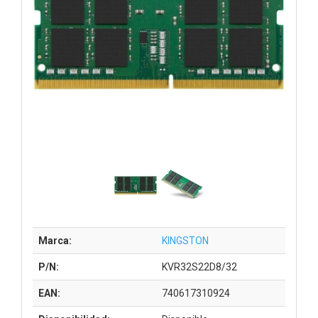
Marca:
KINGSTON
P/N:
KVR32S22D8/32
EAN:
740617310924