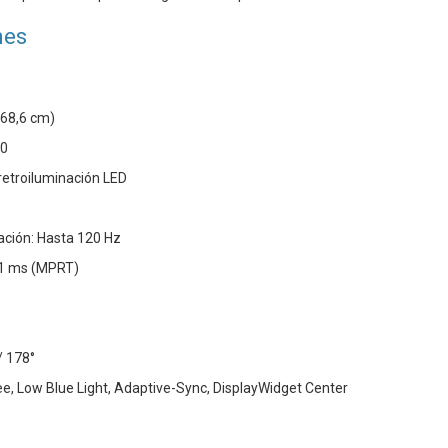
nes
68,6 cm)
80
 retroiluminación LED
ación: Hasta 120 Hz
 1 ms (MPRT)
/ 178°
ree, Low Blue Light, Adaptive-Sync, DisplayWidget Center