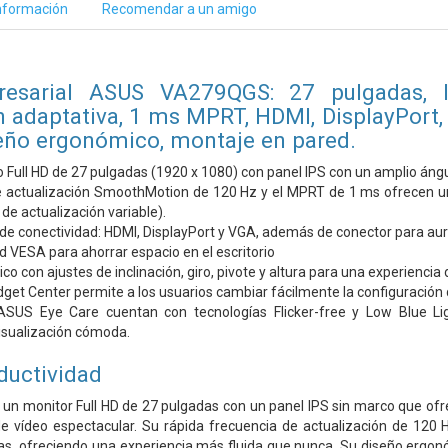
nformación
Recomendar a un amigo
esarial ASUS VA279QGS: 27 pulgadas, I
 adaptativa, 1 ms MPRT, HDMI, DisplayPort, V
eño ergonómico, montaje en pared.
 Full HD de 27 pulgadas (1920 x 1080) con panel IPS con un amplio ángu
 actualización SmoothMotion de 120 Hz y el MPRT de 1 ms ofrecen una e
de actualización variable).
de conectividad: HDMI, DisplayPort y VGA, además de conector para aur
 VESA para ahorrar espacio en el escritorio
o con ajustes de inclinación, giro, pivote y altura para una experiencia
et Center permite a los usuarios cambiar fácilmente la configuración de
ASUS Eye Care cuentan con tecnologías Flicker-free y Low Blue Lig
isualización cómoda.
ductividad
n monitor Full HD de 27 pulgadas con un panel IPS sin marco que ofre
e vídeo espectacular. Su rápida frecuencia de actualización de 120 Hz
, ofreciendo una experiencia más fluida que nunca. Su diseño ergonómic