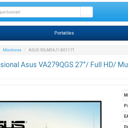
Portatiles
Monitores
ASUS 90LM04J1-B01171
sional Asus VA279QGS 27"/ Full HD/ Mul
M
P
E
Di