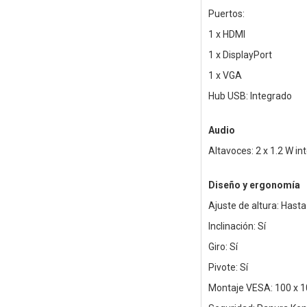
Puertos:
1 x HDMI
1 x DisplayPort
1 x VGA
Hub USB: Integrado
Audio
Altavoces: 2 x 1.2 W i
Diseño y ergonomía
Ajuste de altura: Has
Inclinación: Sí
Giro: Sí
Pivote: Sí
Montaje VESA: 100 x 