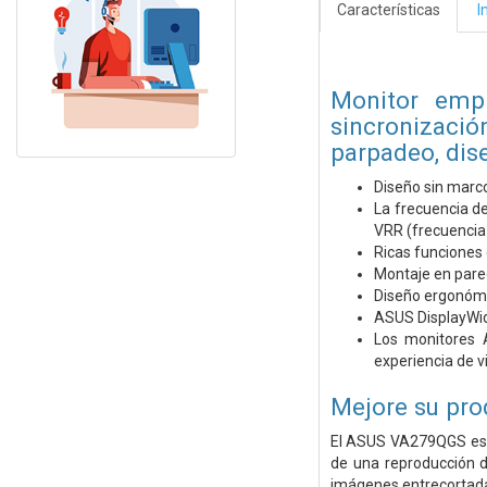
Características
I
Monitor empr
sincronización
parpadeo, dis
Diseño sin marco
La frecuencia de
VRR (frecuencia 
Ricas funciones 
Montaje en pared
Diseño ergonómic
ASUS DisplayWidg
Los monitores 
experiencia de v
Mejore su pro
El ASUS VA279QGS es u
de una reproducción d
imágenes entrecortadas