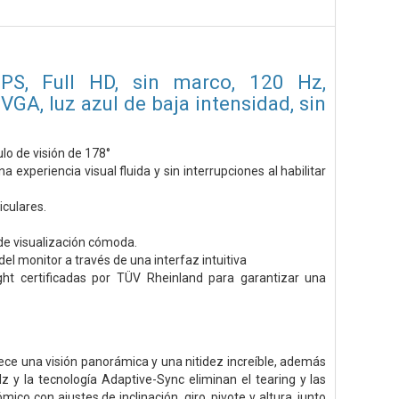
PS, Full HD, sin marco, 120 Hz,
GA, luz azul de baja intensidad, sin
lo de visión de 178°
xperiencia visual fluida y sin interrupciones al habilitar
iculares.
 de visualización cómoda.
l monitor a través de una interfaz intuitiva
ht certificadas por TÜV Rheinland para garantizar una
ce una visión panorámica y una nitidez increíble, además
 y la tecnología Adaptive-Sync eliminan el tearing y las
o con ajustes de inclinación, giro, pivote y altura, junto