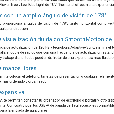
s Flicker-free y Low Blue Light de TÜV Rheinland, ofrecen una experienc
as con un amplio ángulo de visión de 178°
o proporciona ángulos de visión de 178°, tanto horizontal como ve
alquier dirección.
e visualización fluida con SmoothMotion de
cia de actualización de 120 Hz y tecnología Adaptive-Sync, elimina el t
talla el doble de rápido que con una frecuencia de actualización están
y trabajo diario; todos pueden disfrutar de una experiencia más fluida 
 manos libres
ermite colocar el teléfono, tarjetas de presentación o cualquier element
té más ordenado y organizado.
expansiva
A te permiten conectar tu ordenador de escritorio o portátil y otro di
te. Con cuatro puertos USB-A de bajada de fácil acceso, es compatible
para la entrada de auriculares.