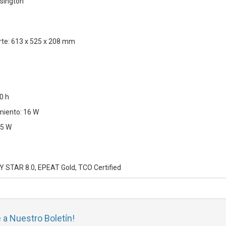
sington
te: 613 x 525 x 208 mm
0 h
iento: 16 W
,5 W
Y STAR 8.0, EPEAT Gold, TCO Certified
 a Nuestro Boletín!