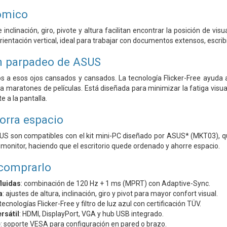
ómico
e inclinación, giro, pivote y altura facilitan encontrar la posición de 
ientación vertical, ideal para trabajar con documentos extensos, escribi
n parpadeo de ASUS
ós a esos ojos cansados ​​y cansados. La tecnología Flicker-Free ayuda
 maratones de películas. Está diseñada para minimizar la fatiga visual,
e a la pantalla.
orra espacio
S son compatibles con el kit mini-PC diseñado por ASUS* (MKT03), qu
l monitor, haciendo que el escritorio quede ordenado y ahorre espacio.
 comprarlo
luidas
: combinación de 120 Hz + 1 ms (MPRT) con Adaptive-Sync.
a
: ajustes de altura, inclinación, giro y pivot para mayor confort visual.
 tecnologías Flicker-Free y filtro de luz azul con certificación TÜV.
rsátil
: HDMI, DisplayPort, VGA y hub USB integrado.
e
: soporte VESA para configuración en pared o brazo.