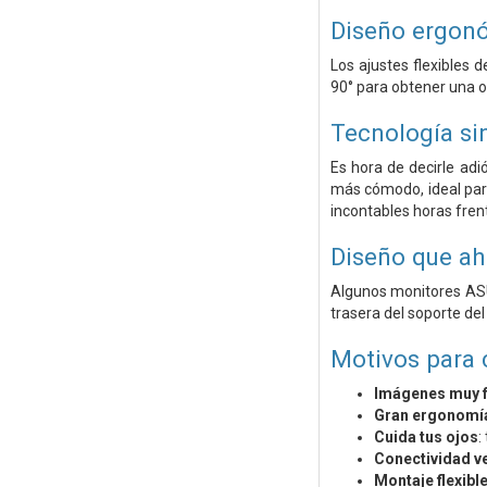
Diseño ergon
Los ajustes flexibles d
90° para obtener una or
Tecnología si
Es hora de decirle adi
más cómodo, ideal para
incontables horas frent
Diseño que ah
Algunos monitores ASU
trasera del soporte de
Motivos para
Imágenes muy f
Gran ergonomí
Cuida tus ojos
:
Conectividad ve
Montaje flexibl