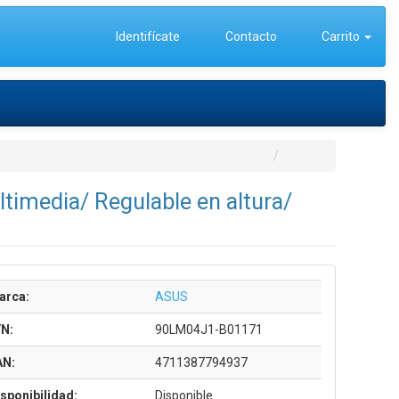
Identifícate
Contacto
Carrito
timedia/ Regulable en altura/
arca:
ASUS
/N:
90LM04J1-B01171
AN:
4711387794937
sponibilidad:
Disponible