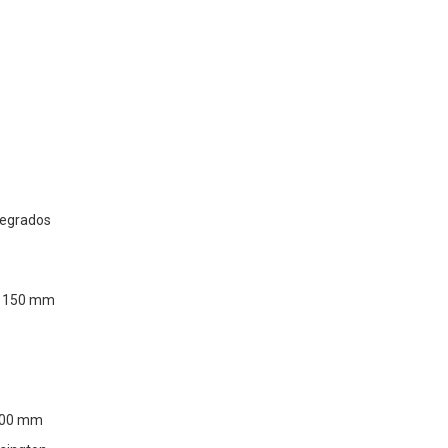
ntegrados
ta 150 mm
100 mm