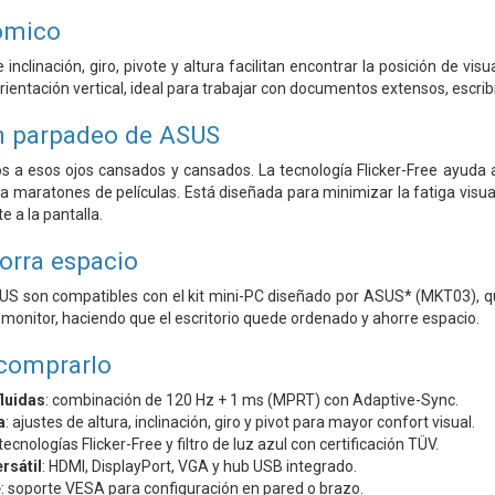
ómico
e inclinación, giro, pivote y altura facilitan encontrar la posición de 
ientación vertical, ideal para trabajar con documentos extensos, escribi
n parpadeo de ASUS
ós a esos ojos cansados ​​y cansados. La tecnología Flicker-Free ayuda
 maratones de películas. Está diseñada para minimizar la fatiga visual,
e a la pantalla.
orra espacio
S son compatibles con el kit mini-PC diseñado por ASUS* (MKT03), qu
l monitor, haciendo que el escritorio quede ordenado y ahorre espacio.
 comprarlo
luidas
: combinación de 120 Hz + 1 ms (MPRT) con Adaptive-Sync.
a
: ajustes de altura, inclinación, giro y pivot para mayor confort visual.
 tecnologías Flicker-Free y filtro de luz azul con certificación TÜV.
rsátil
: HDMI, DisplayPort, VGA y hub USB integrado.
e
: soporte VESA para configuración en pared o brazo.