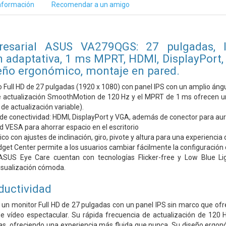
nformación
Recomendar a un amigo
esarial ASUS VA279QGS: 27 pulgadas, I
 adaptativa, 1 ms MPRT, HDMI, DisplayPort, V
eño ergonómico, montaje en pared.
 Full HD de 27 pulgadas (1920 x 1080) con panel IPS con un amplio ángu
 actualización SmoothMotion de 120 Hz y el MPRT de 1 ms ofrecen una e
de actualización variable).
de conectividad: HDMI, DisplayPort y VGA, además de conector para aur
 VESA para ahorrar espacio en el escritorio
o con ajustes de inclinación, giro, pivote y altura para una experiencia
et Center permite a los usuarios cambiar fácilmente la configuración de
ASUS Eye Care cuentan con tecnologías Flicker-free y Low Blue Lig
isualización cómoda.
ductividad
n monitor Full HD de 27 pulgadas con un panel IPS sin marco que ofre
e vídeo espectacular. Su rápida frecuencia de actualización de 120 Hz
, ofreciendo una experiencia más fluida que nunca. Su diseño ergonómic