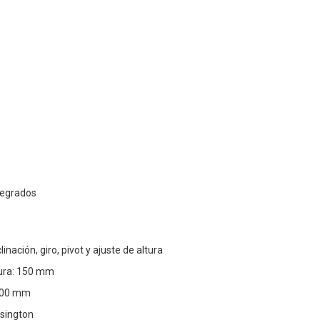
ntegrados
linación, giro, pivot y ajuste de altura
tura: 150 mm
100 mm
sington