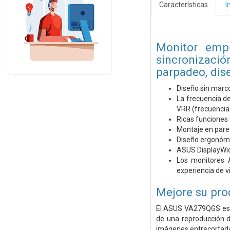
Características
I
Monitor empr
sincronización
parpadeo, dis
Diseño sin marco
La frecuencia de
VRR (frecuencia 
Ricas funciones 
Montaje en pared
Diseño ergonómic
ASUS DisplayWidg
Los monitores 
experiencia de v
Mejore su pro
El ASUS VA279QGS es u
de una reproducción d
imágenes entrecortadas