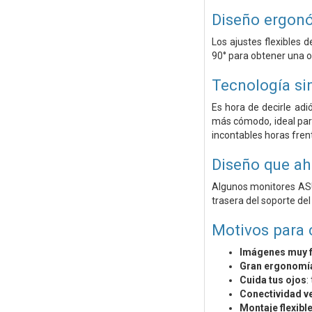
Diseño ergon
Los ajustes flexibles d
90° para obtener una or
Tecnología si
Es hora de decirle adi
más cómodo, ideal para
incontables horas frent
Diseño que ah
Algunos monitores ASU
trasera del soporte de
Motivos para
Imágenes muy f
Gran ergonomí
Cuida tus ojos
:
Conectividad ve
Montaje flexibl