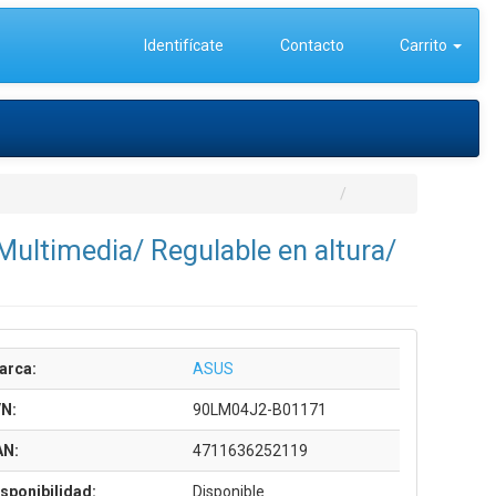
Identifícate
Contacto
Carrito
ultimedia/ Regulable en altura/
arca:
ASUS
/N:
90LM04J2-B01171
AN:
4711636252119
sponibilidad:
Disponible