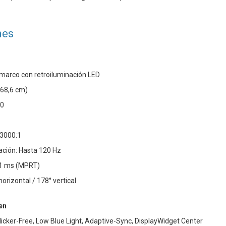
nes
n marco con retroiluminación LED
68,6 cm)
80
 3000:1
ación: Hasta 120 Hz
 1 ms (MPRT)
horizontal / 178° vertical
en
Flicker-Free, Low Blue Light, Adaptive-Sync, DisplayWidget Center