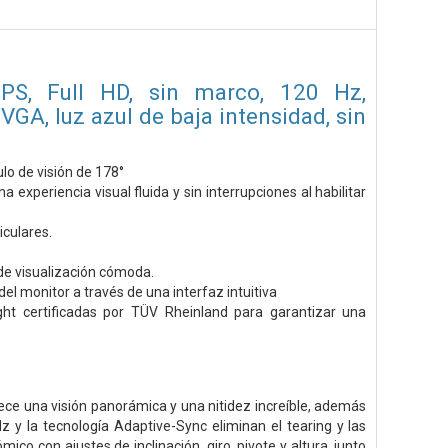
PS, Full HD, sin marco, 120 Hz,
GA, luz azul de baja intensidad, sin
lo de visión de 178°
xperiencia visual fluida y sin interrupciones al habilitar
iculares.
 de visualización cómoda.
l monitor a través de una interfaz intuitiva
ht certificadas por TÜV Rheinland para garantizar una
ce una visión panorámica y una nitidez increíble, además
 y la tecnología Adaptive-Sync eliminan el tearing y las
o con ajustes de inclinación, giro, pivote y altura, junto