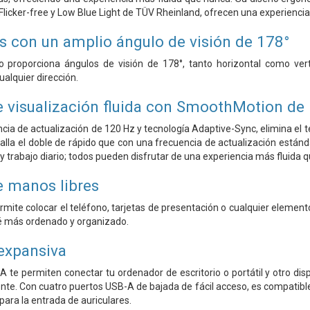
s Flicker-free y Low Blue Light de TÜV Rheinland, ofrecen una experienc
as con un amplio ángulo de visión de 178°
o proporciona ángulos de visión de 178°, tanto horizontal como ve
alquier dirección.
e visualización fluida con SmoothMotion de
cia de actualización de 120 Hz y tecnología Adaptive-Sync, elimina el t
talla el doble de rápido que con una frecuencia de actualización están
y trabajo diario; todos pueden disfrutar de una experiencia más fluida 
 manos libres
ermite colocar el teléfono, tarjetas de presentación o cualquier element
té más ordenado y organizado.
expansiva
A te permiten conectar tu ordenador de escritorio o portátil y otro di
te. Con cuatro puertos USB-A de bajada de fácil acceso, es compatible
para la entrada de auriculares.