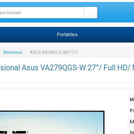
Portatiles
Monitores
ASUS 90LM04J2-B01171
sional Asus VA279QGS-W 27"/ Full HD/ M
M
P
E
Di