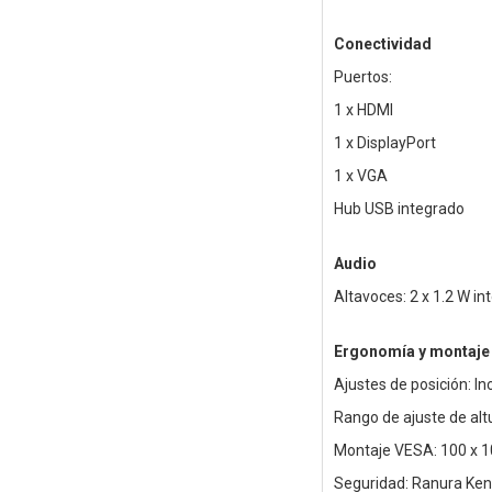
Conectividad
Puertos:
1 x HDMI
1 x DisplayPort
1 x VGA
Hub USB integrado
Audio
Altavoces: 2 x 1.2 W i
Ergonomía y montaje
Ajustes de posición: Inc
Rango de ajuste de al
Montaje VESA: 100 x 
Seguridad: Ranura Ken