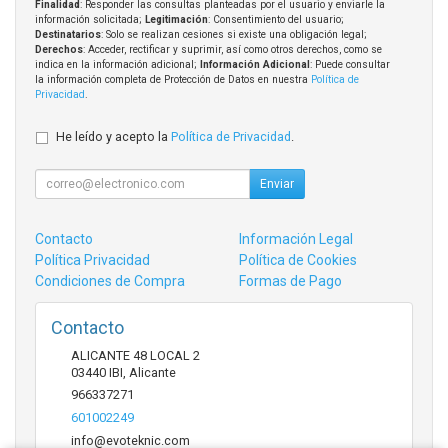
Finalidad
: Responder las consultas planteadas por el usuario y enviarle la
información solicitada;
Legitimación
: Consentimiento del usuario;
Destinatarios
: Solo se realizan cesiones si existe una obligación legal;
Derechos
: Acceder, rectificar y suprimir, así como otros derechos, como se
indica en la información adicional;
Información Adicional
: Puede consultar
la información completa de Protección de Datos en nuestra
Política de
Privacidad
.
He leído y acepto la
Política de Privacidad
.
Enviar
Contacto
Información Legal
Política Privacidad
Política de Cookies
Condiciones de Compra
Formas de Pago
Contacto
ALICANTE 48 LOCAL 2
03440
IBI
,
Alicante
966337271
601002249
info@evoteknic.com