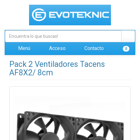
Menú
Acceso
Contacto
0
Pack 2 Ventiladores Tacens
AF8X2/ 8cm