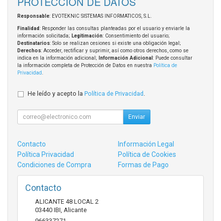
PROTECCIÓN DE DATOS
Responsable
: EVOTEKNIC SISTEMAS INFORMATICOS, S.L.
Finalidad
: Responder las consultas planteadas por el usuario y enviarle la
información solicitada;
Legitimación
: Consentimiento del usuario;
Destinatarios
: Solo se realizan cesiones si existe una obligación legal;
Derechos
: Acceder, rectificar y suprimir, así como otros derechos, como se
indica en la información adicional;
Información Adicional
: Puede consultar
la información completa de Protección de Datos en nuestra
Política de
Privacidad
.
He leído y acepto la
Política de Privacidad
.
Enviar
Contacto
Información Legal
Política Privacidad
Política de Cookies
Condiciones de Compra
Formas de Pago
Contacto
ALICANTE 48 LOCAL 2
03440
IBI
,
Alicante
966337271