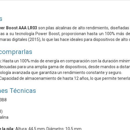
s
wer Boost AAA LR03
son pilas alcalinas de alto rendimiento, diseñadas
cias a su tecnología Power Boost, proporcionan hasta un 100% más d
maras digitales (2015), lo que las hace ideales para dispositivos de alt
comprarlas
:
Hasta un 100% más de energía en comparación con la duración mínima 
ecuadas para una amplia gama de dispositivos, desde mandos a distanci
logía avanzada que garantiza un rendimiento constante y seguro.
Capacidad de almacenamiento de hasta 12 años, lo que permite tenerla
nes Técnicas
3B8
3)
alina
la pila:
Altura: 44,5 mm; Diámetro: 10,5 mm