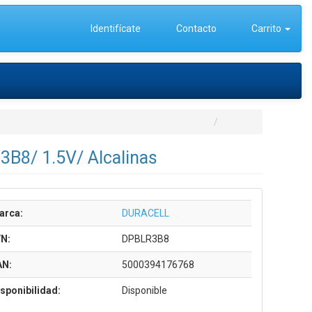
Identifícate
Contacto
Carrito
3B8/ 1.5V/ Alcalinas
arca:
DURACELL
/N:
DPBLR3B8
AN:
5000394176768
sponibilidad:
Disponible