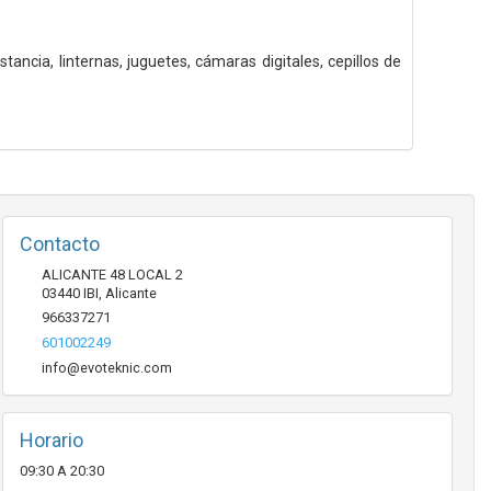
ancia, linternas, juguetes, cámaras digitales, cepillos de
Contacto
ALICANTE 48 LOCAL 2
03440
IBI
,
Alicante
966337271
601002249
info@evoteknic.com
Horario
09:30 A 20:30