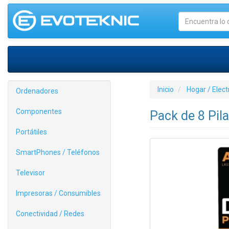
Inicio
Hogar / Elec
Ordenadores
Componentes
Pack de 8 Pil
Portátiles
SmartPhones / Teléfonos
Televisor
Impresoras / Consumibles
Conectividad / Redes