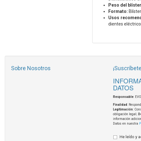
Peso del blíster
Formato:
Blíster
Usos recomen
dientes eléctrico
Sobre Nosotros
¡Suscríbete
INFORMA
DATOS
Responsable
: EV
Finalidad
: Respond
Legitimación
: Con
obligación legal;
D
información adicio
Datos en nuestra
P
He leído y 