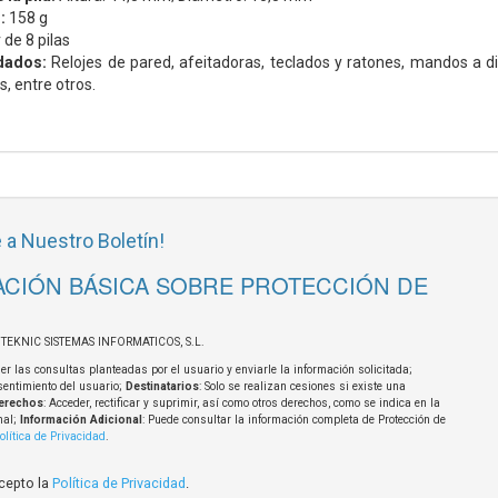
:
158 g
 de 8 pilas
dados:
Relojes de pared, afeitadoras, teclados y ratones, mandos a dist
s, entre otros.
 a Nuestro Boletín!
CIÓN BÁSICA SOBRE PROTECCIÓN DE
OTEKNIC SISTEMAS INFORMATICOS, S.L.
er las consultas planteadas por el usuario y enviarle la información solicitada;
sentimiento del usuario;
Destinatarios
: Solo se realizan cesiones si existe una
erechos
: Acceder, rectificar y suprimir, así como otros derechos, como se indica en la
nal;
Información Adicional
: Puede consultar la información completa de Protección de
olítica de Privacidad
.
acepto la
Política de Privacidad
.