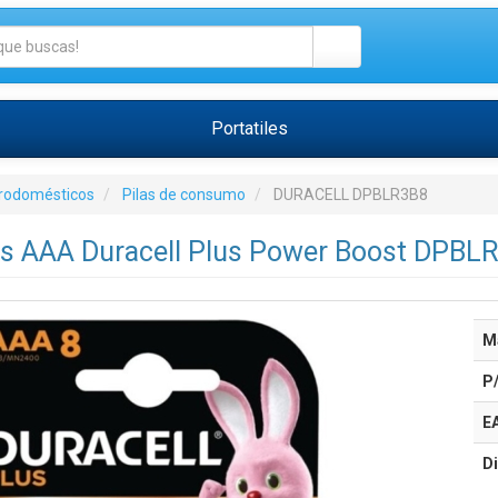
Portatiles
trodomésticos
Pilas de consumo
DURACELL DPBLR3B8
as AAA Duracell Plus Power Boost DPBLR
M
P
E
Di