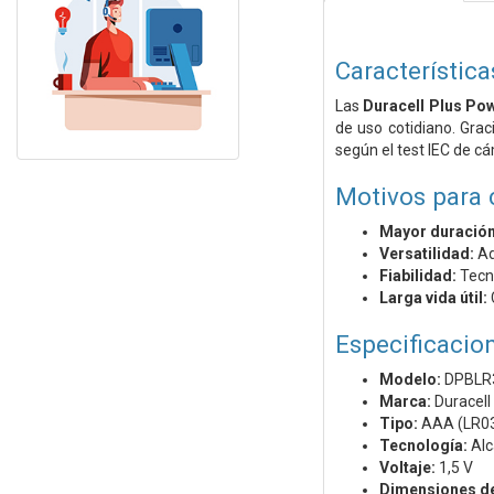
Característica
Las
Duracell Plus Po
de uso cotidiano. Gra
según el test IEC de cá
Motivos para 
Mayor duración
Versatilidad:
Ad
Fiabilidad:
Tecno
Larga vida útil:
Especificacio
Modelo:
DPBLR
Marca:
Duracell
Tipo:
AAA (LR0
Tecnología:
Alc
Voltaje:
1,5 V
Dimensiones de 