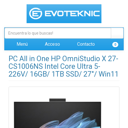
Menú
Acceso
Contacto
0
PC All in One HP OmniStudio X 27-
CS1006NS Intel Core Ultra 5-
226V/ 16GB/ 1TB SSD/ 27"/ Win11