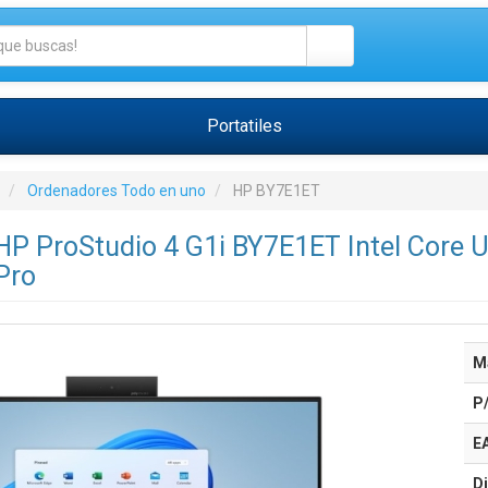
Portatiles
Ordenadores Todo en uno
HP BY7E1ET
 HP ProStudio 4 G1i BY7E1ET Intel Core
Pro
M
P
E
Di