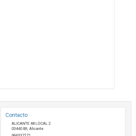
Contacto
ALICANTE 48 LOCAL 2
03440
IBI
,
Alicante
966337271