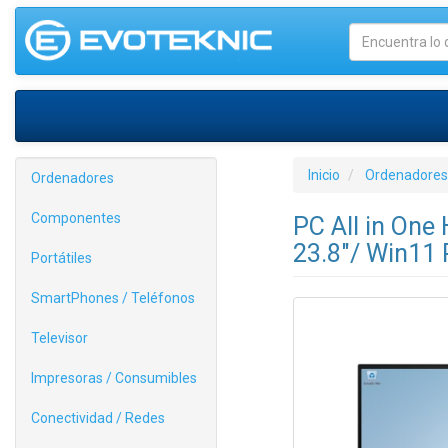
Inicio
Ordenadores
Ordenadores
Componentes
PC All in One
23.8"/ Win11 
Portátiles
SmartPhones / Teléfonos
Televisor
Impresoras / Consumibles
Conectividad / Redes