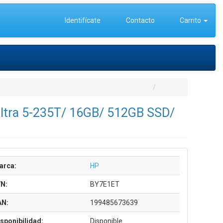
Identifícate
Contacto
Carrito
 Ultra 5-235T/ 16GB/ 512GB SSD/
arca:
HP
/N:
BY7E1ET
AN:
199485673639
sponibilidad:
Disponible