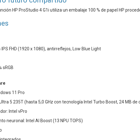
ro futuro compartido
nción HP ProStudio 4 G1i utiliza un embalaje 100 % de papel HP proceden
nes
 IPS FHD (1920 x 1080), antirreflejos, Low Blue Light
9% sRGB
are
ndows 11 Pro
 Ultra 5 235T (hasta 5,0 GHz con tecnología Intel Turbo Boost, 24 MB de
or: Intel vPro
to neuronal: Intel AI Boost (13 NPU TOPS)
o
l integrados