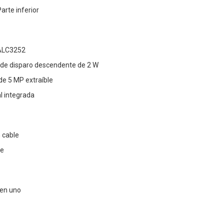
arte inferior
 ALC3252
s de disparo descendente de 2 W
e 5 MP extraíble
l integrada
 cable
le
 en uno