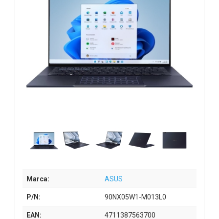
Marca:
ASUS
P/N:
90NX05W1-M013L0
EAN:
4711387563700