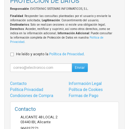
PROTECCIÓN DE DATOS
Responsable
: EVOTEKNIC SISTEMAS INFORMATICOS, S.L.
Finalidad
: Responder las consultas planteadas por el usuario y enviarle la
información solicitada;
Legitimación
: Consentimiento del usuario;
Destinatarios
: Solo se realizan cesiones si existe una obligación legal;
Derechos
: Acceder, rectificar y suprimir, así como otros derechos, como se
indica en la información adicional;
Información Adicional
: Puede consultar
la información completa de Protección de Datos en nuestra
Política de
Privacidad
.
He leído y acepto la
Política de Privacidad
.
Enviar
Contacto
Información Legal
Política Privacidad
Política de Cookies
Condiciones de Compra
Formas de Pago
Contacto
ALICANTE 48 LOCAL 2
03440
IBI
,
Alicante
966337271