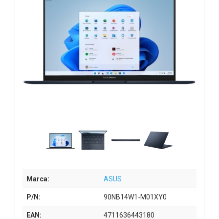
Marca:
ASUS
P/N:
90NB14W1-M01XY0
EAN:
4711636443180