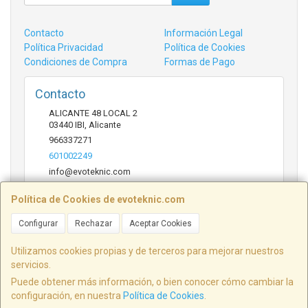
Contacto
Información Legal
Política Privacidad
Política de Cookies
Condiciones de Compra
Formas de Pago
Contacto
ALICANTE 48 LOCAL 2
03440
IBI
,
Alicante
966337271
601002249
info@evoteknic.com
Política de Cookies de evoteknic.com
Horario
Configurar
Rechazar
Aceptar Cookies
09:30 A 20:30
Utilizamos cookies propias y de terceros para mejorar nuestros
servicios.
Puede obtener más información, o bien conocer cómo cambiar la
ALICANTE 48 LOCAL 2, 03440, Alicante, España. - C.I.F.: B54578497 - Tfno:
configuración, en nuestra
Política de Cookies
.
601002249