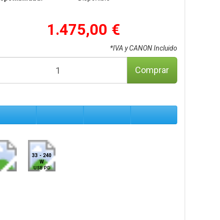
1.475,00 €
*IVA y CANON Incluido
Comprar
33 - 240
W
USB PD