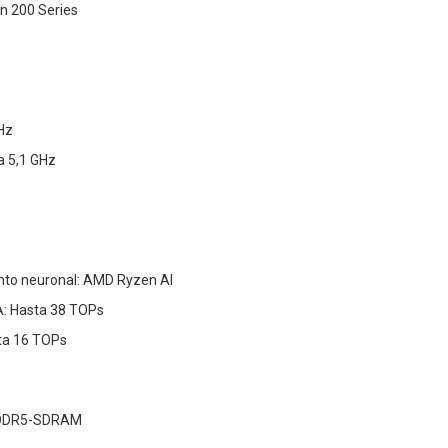
n 200 Series
Hz
a 5,1 GHz
nto neuronal: AMD Ryzen AI
A: Hasta 38 TOPs
ta 16 TOPs
 DDR5-SDRAM