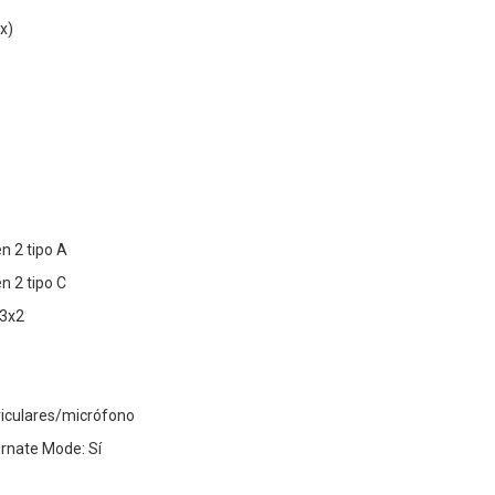
x)
n 2 tipo A
n 2 tipo C
 3x2
riculares/micrófono
ernate Mode: Sí