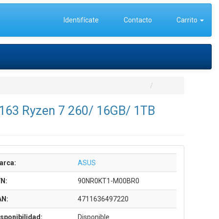
Identifícate
Contacto
Carrito
163 Ryzen 7 260/ 16GB/ 1TB
arca:
ASUS
/N:
90NR0KT1-M00BR0
AN:
4711636497220
sponibilidad:
Disponible