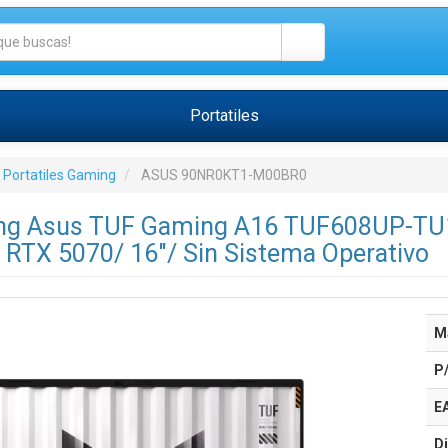
Portatiles
Portatiles Gaming
ASUS 90NR0KT1-M00BR0
ing Asus TUF Gaming A16 TUF608UP-TU
RTX 5070/ 16"/ Sin Sistema Operativo
M
P
E
Di