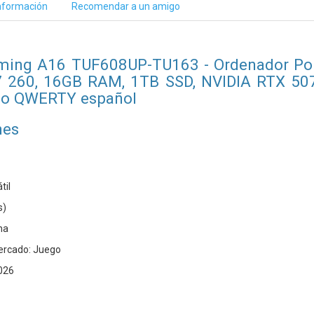
nformación
Recomendar a un amigo
ing A16 TUF608UP-TU163 - Ordenador Por
 260, 16GB RAM, 1TB SSD, NVIDIA RTX 5070
ado QWERTY español
nes
til
s)
ha
ercado: Juego
2026