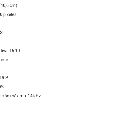
(40,6 cm)
0 píxeles
PS
tiva: 16:10
tante
 sRGB
00%
zación máxima: 144 Hz