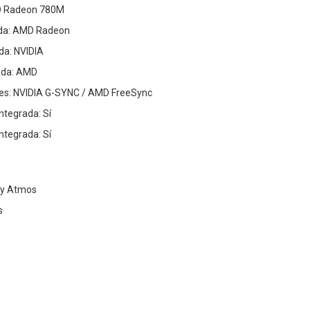
MD Radeon 780M
rada: AMD Radeon
da: NVIDIA
ada: AMD
les: NVIDIA G-SYNC / AMD FreeSync
ntegrada: Sí
ntegrada: Sí
by Atmos
s
D