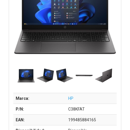
Marca:
HP
P/N:
C38KFAT
EAN:
199485884165