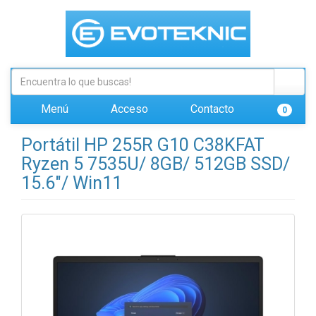
Menú
Acceso
Contacto
0
Portátil HP 255R G10 C38KFAT
Ryzen 5 7535U/ 8GB/ 512GB SSD/
15.6"/ Win11