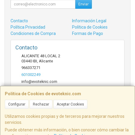
Enviar
Contacto
Información Legal
Política Privacidad
Política de Cookies
Condiciones de Compra
Formas de Pago
Contacto
ALICANTE 48 LOCAL 2
03440
IBI
,
Alicante
966337271
601002249
info@evoteknic.com
Política de Cookies de evoteknic.com
Horario
Configurar
Rechazar
Aceptar Cookies
09:30 A 20:30
Utilizamos cookies propias y de terceros para mejorar nuestros
servicios.
Puede obtener más información, o bien conocer cómo cambiar la
ALICANTE 48 LOCAL 2, 03440, Alicante, España. - C.I.F.: B54578497 - Tfno: