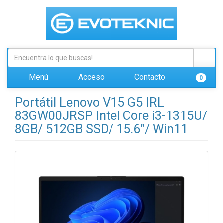
Menú
Acceso
Contacto
0
Portátil Lenovo V15 G5 IRL
83GW00JRSP Intel Core i3-1315U/
8GB/ 512GB SSD/ 15.6"/ Win11