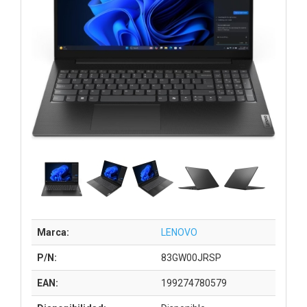
Marca:
LENOVO
P/N:
83GW00JRSP
EAN:
199274780579