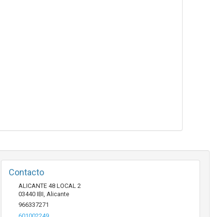
Contacto
ALICANTE 48 LOCAL 2
03440
IBI
,
Alicante
966337271
601002249