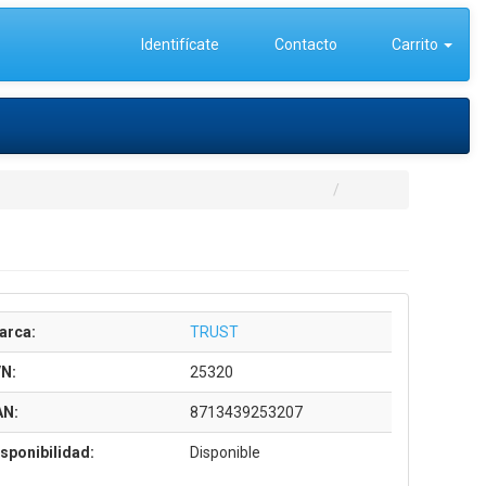
Identifícate
Contacto
Carrito
arca:
TRUST
/N:
25320
AN:
8713439253207
sponibilidad:
Disponible