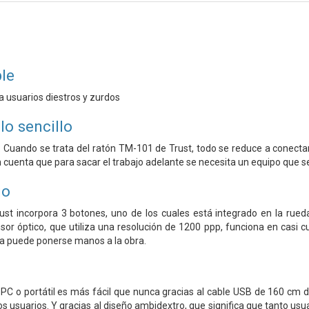
le
a usuarios diestros y zurdos
lo sencillo
tá. Cuando se trata del ratón TM-101 de Trust, todo se reduce a conec
 cuenta que para sacar el trabajo adelante se necesita un equipo que s
jo
ust incorpora 3 botones, uno de los cuales está integrado en la rue
ensor óptico, que utiliza una resolución de 1200 ppp, funciona en casi 
ya puede ponerse manos a la obra.
 PC o portátil es más fácil que nunca gracias al cable USB de 160 cm 
los usuarios. Y gracias al diseño ambidextro, que significa que tanto u