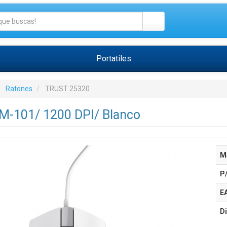
Portatiles
Ratones
TRUST 25320
TM-101/ 1200 DPI/ Blanco
M
P
E
Di