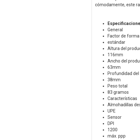
cómodamente, este rat
Especificacion
General
Factor de forma
estándar
Altura del produ
116mm
Ancho del produ
63mm
Profundidad del
38mm
Peso total
83 gramos
Características
Almohadillas de
UPE
Sensor
DPI
1200
máx. ppp