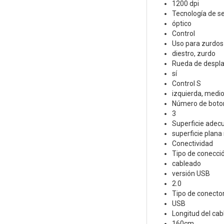
1200 dpi
Tecnología de s
óptico
Control
Uso para zurdos 
diestro, zurdo
Rueda de despl
sí
Control S
izquierda, medi
Número de boto
3
Superficie adec
superficie plana
Conectividad
Tipo de conecci
cableado
versión USB
2.0
Tipo de conecto
USB
Longitud del cabl
160cm