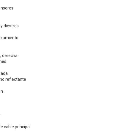
ensores
y diestros
azamiento
o, derecha
nes
uada
 no reflectante
ón
r
e cable principal