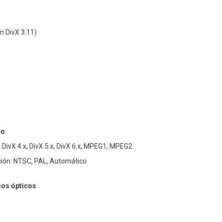
n DivX 3.11)
eo
DivX 4.x, DivX 5.x, DivX 6.x, MPEG1, MPEG2
ión: NTSC, PAL, Automático
cos ópticos