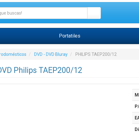
Portatiles
trodomésticos
DVD - DVD Bluray
PHILIPS TAEP200/12
DVD Philips TAEP200/12
M
P
E
Di