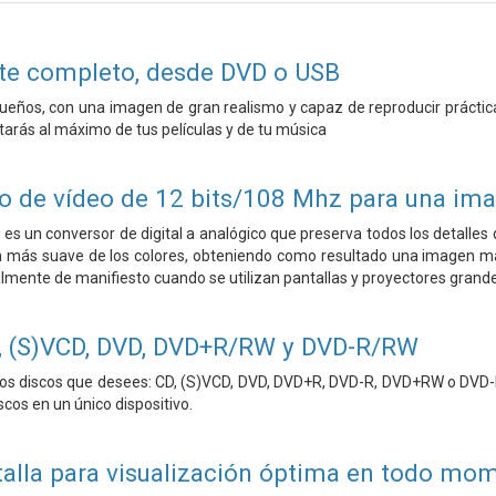
ute completo, desde DVD o USB
sueños, con una imagen de gran realismo y capaz de reproducir práctic
tarás al máximo de tus películas y de tu música
 de vídeo de 12 bits/108 Mhz para una imag
s es un conversor de digital a analógico que preserva todos los detalle
n más suave de los colores, obteniendo como resultado una imagen más
lmente de manifiesto cuando se utilizan pantallas y proyectores grand
, (S)VCD, DVD, DVD+R/RW y DVD-R/RW
los discos que desees: CD, (S)VCD, DVD, DVD+R, DVD-R, DVD+RW o DVD-RW
scos en un único dispositivo.
talla para visualización óptima en todo mo