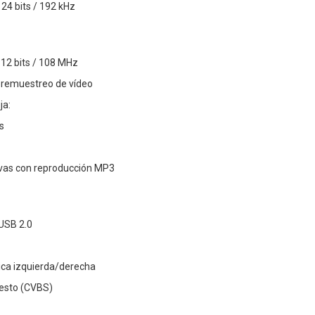
 24 bits / 192 kHz
 12 bits / 108 MHz
bremuestreo de vídeo
ja:
s
ivas con reproducción MP3
USB 2.0
ica izquierda/derecha
esto (CVBS)