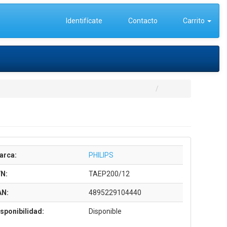
Identifícate
Contacto
Carrito
arca:
PHILIPS
/N:
TAEP200/12
AN:
4895229104440
sponibilidad:
Disponible