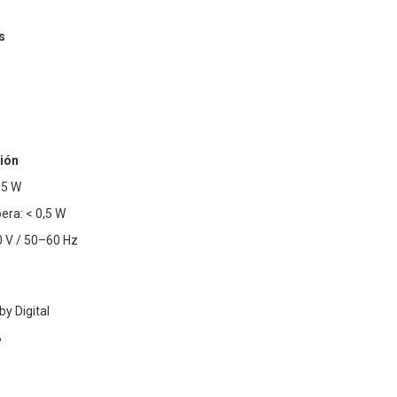
s
ión
15 W
ra: < 0,5 W
 V / 50–60 Hz
y Digital
B