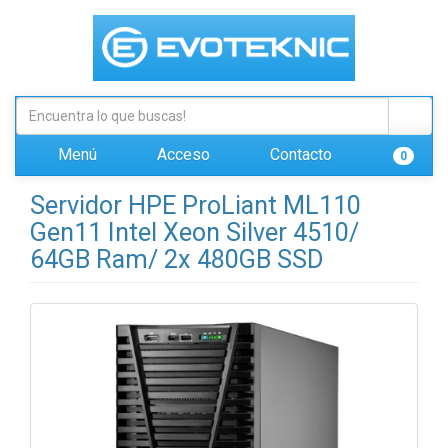
Menú
Acceso
Contacto
0
Servidor HPE ProLiant ML110
Gen11 Intel Xeon Silver 4510/
64GB Ram/ 2x 480GB SSD