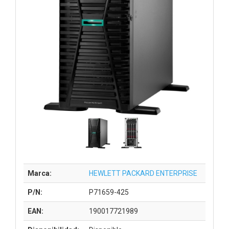
Marca:
HEWLETT PACKARD ENTERPRISE
P/N:
P71659-425
EAN:
190017721989