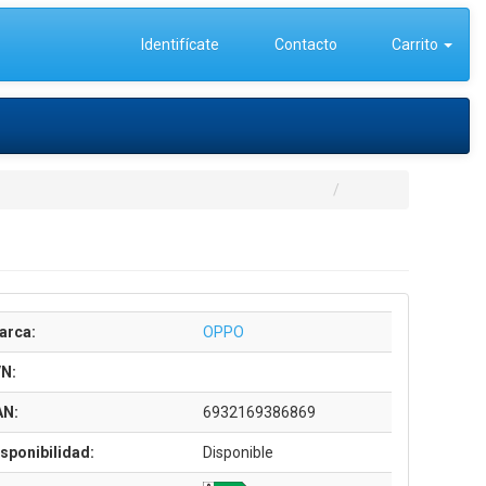
Identifícate
Contacto
Carrito
arca:
OPPO
/N:
AN:
6932169386869
sponibilidad:
Disponible