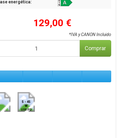
ase energética:
129,00 €
*IVA y CANON Incluido
Comprar
5 - 45
W
USB PD