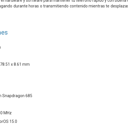
a el hardware y software para mantener tu teléfono rápido y con buena 
, jugando durante horas o transmitiendo contenido mientras te desplaz
nes
s
 78.51 x 8.61 mm
m Snapdragon 685
60 MHz
lorOS 15.0