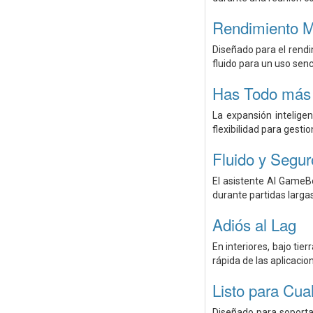
Rendimiento M
Diseñado para el rend
fluido para un uso senci
Has Todo más
La expansión intelige
flexibilidad para gest
Fluido y Segur
El asistente AI GameBo
durante partidas larga
Adiós al Lag
En interiores, bajo ti
rápida de las aplicaci
Listo para Cual
Diseñado para soportar