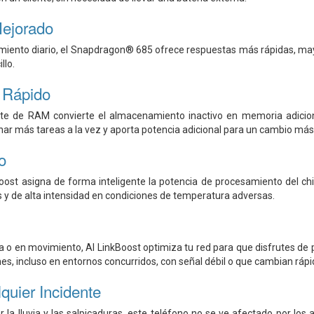
ejorado
imiento diario, el Snapdragon® 685 ofrece respuestas más rápidas, 
llo.
 Rápido
nte de RAM convierte el almacenamiento inactivo en memoria adicion
ionar más tareas a la vez y aporta potencia adicional para un cambio más
o
ost asigna de forma inteligente la potencia de procesamiento del chip
s y de alta intensidad en condiciones de temperatura adversas.
erra o en movimiento, AI LinkBoost optimiza tu red para que disfrutes d
ones, incluso en entornos concurridos, con señal débil o que cambian rá
quier Incidente
 la lluvia y las salpicaduras, este teléfono no se ve afectado por los 