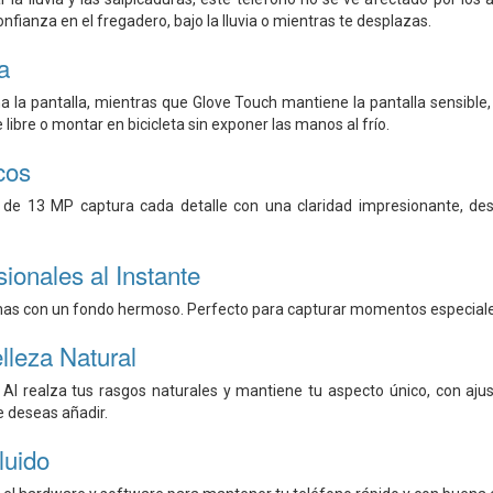
onfianza en el fregadero, bajo la lluvia o mientras te desplazas.
a
na la pantalla, mientras que Glove Touch mantiene la pantalla sensib
re libre o montar en bicicleta sin exponer las manos al frío.
cos
 de 13 MP captura cada detalle con una claridad impresionante, de
ionales al Instante
s con un fondo hermoso. Perfecto para capturar momentos especiales c
lleza Natural
s AI realza tus rasgos naturales y mantiene tu aspecto único, con aju
 deseas añadir.
luido