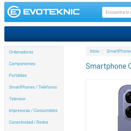
Inicio
SmartPhones
Ordenadores
Componentes
Smartphone O
Portátiles
SmartPhones / Teléfonos
Televisor
Impresoras / Consumibles
Conectividad / Redes