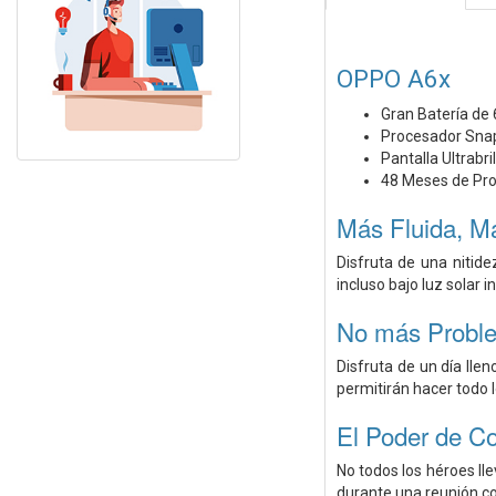
OPPO A6x
Gran Batería d
Procesador Sna
Pantalla Ultrabri
48 Meses de Pro
Más Fluida, Má
Disfruta de una nitide
incluso bajo luz solar i
No más Probl
Disfruta de un día lle
permitirán hacer todo 
El Poder de Co
No todos los héroes ll
durante una reunión con