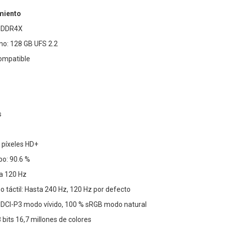
miento
PDDR4X
o: 128 GB UFS 2.2
ompatible
s
 píxeles HD+
po: 90.6 %
ta 120 Hz
 táctil: Hasta 240 Hz, 120 Hz por defecto
 DCI-P3 modo vívido, 100 % sRGB modo natural
 bits 16,7 millones de colores