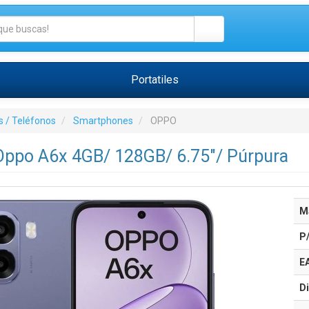
Portatiles
 / Teléfonos
Smartphones
OPPO
ppo A6x 4GB/ 128GB/ 6.75"/ Púrpura
M
P
E
Di