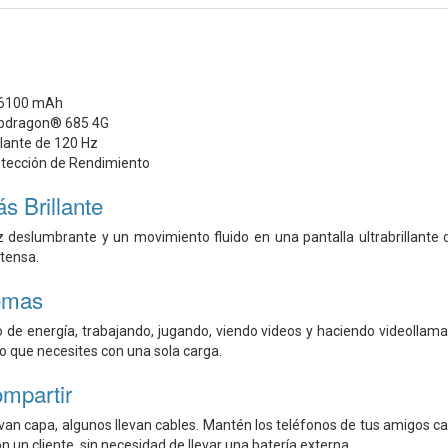
e 6100 mAh
pdragon® 685 4G
llante de 120 Hz
tección de Rendimiento
s Brillante
z deslumbrante y un movimiento fluido en una pantalla ultrabrillante d
ntensa.
emas
no de energía, trabajando, jugando, viendo videos y haciendo videollama
lo que necesites con una sola carga.
mpartir
evan capa, algunos llevan cables. Mantén los teléfonos de tus amigos c
 un cliente, sin necesidad de llevar una batería externa.