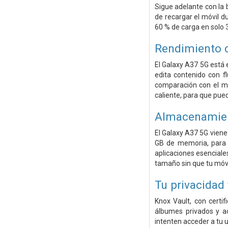
Sigue adelante con la 
de recargar el móvil d
60 % de carga en solo 
Rendimiento 
El Galaxy A37 5G está
edita contenido con f
comparación con el mo
caliente, para que pue
Almacenamient
El Galaxy A37 5G vien
GB de memoria, para q
aplicaciones esenciales
tamaño sin que tu móvil
Tu privacidad
Knox Vault, con certi
álbumes privados y ac
intenten acceder a tu 