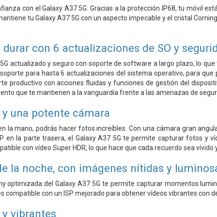
fianza con el Galaxy A37 5G. Gracias a la protección IP68, tu móvil est
antiene tu Galaxy A37 5G con un aspecto impecable y el cristal Corning
 durar con 6 actualizaciones de SO y seguri
G actualizado y seguro con soporte de software a largo plazo, lo que t
soporte para hasta 6 actualizaciones del sistema operativo, para que
e productivo con acciones fluidas y funciones de gestión del disposi
ento que te mantienen a la vanguardia frente a las amenazas de segur
s y una potente cámara
en la mano, podrás hacer fotos increíbles. Con una cámara gran angul
en la parte trasera, el Galaxy A37 5G te permite capturar fotos y víd
atible con vídeo Super HDR, lo que hace que cada recuerdo sea vívido y 
e la noche, con imágenes nítidas y luminos
hy optimizada del Galaxy A37 5G te permite capturar momentos lumin
es compatible con un ISP mejorado para obtener vídeos vibrantes con det
s y vibrantes