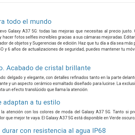
ra todo el mundo
vo Galaxy A37 5G: todas las mejoras que necesitas al precio justo. 
y hacer fotos selfies increíbles gracias a sus cámaras mejoradas. Edi
ador de objetos y Sugerencias de edición. Haz que tu día a día sea más 
SO y 6 años de actualizaciones de seguridad, puedes mantener tu móvi
. Acabado de cristal brillante
do: delgado y elegante, con detalles refinados tanto en la parte delan
llante y un aspecto cerámico esmaltado diseñado para lucirse. La exclu
nta un efecto translúcido que llama la atención.
 adaptan a tu estilo
 la atención con los colores de moda del Galaxy A37 5G. Tanto si p
color que mejor te vaya. El Galaxy A37 5G está disponible en Verde oscuro
 durar con resistencia al agua IP68