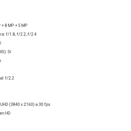
 + 8 MP + 5 MP
: f/1.8, f/2.2, f/2.4
í
IS): Sí
x
l: f/2.2
 UHD (3840 x 2160) a 30 fps
 en HD