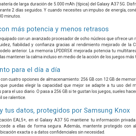
batería de larga duración de 5.000 mAh (típica) del Galaxy A37 5G. Disf
urante 2 días seguidos. Y cuando necesites un impulso de energía, con
30 minutos.
con más potencia y menos retrasos
 equipado con un avanzado procesador de ocho núcleos que ofrece un re
luidez, fiabilidad y confianza gracias al rendimiento mejorado de 
delo anterior. La memoria LPDDR5X mejorada potencia tu multitarea,
das mantener la calma incluso en medio de la acción de los juegos más 
o para el día a día
e con cuatro opciones de almacenamiento: 256 GB con 12 GB de memori
ue puedas elegir la capacidad que mejor se adapte a tu uso del móv
 para el uso diario. O pasa a 256 GB si te gustan los juegos, sueles hac
 se ralentice.
 y tus datos, protegidos por Samsung Knox
ficación EAL5+, en el Galaxy A37 5G mantiene tu información privada
cede a ellas de forma segura. Además, mantente protegido con aler
ubicación exacta o a datos confidenciales sin necesidad.