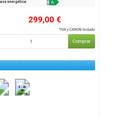
ase energética:
299,00 €
*IVA y CANON Incluido
Comprar
5 - 45
W
USB PD