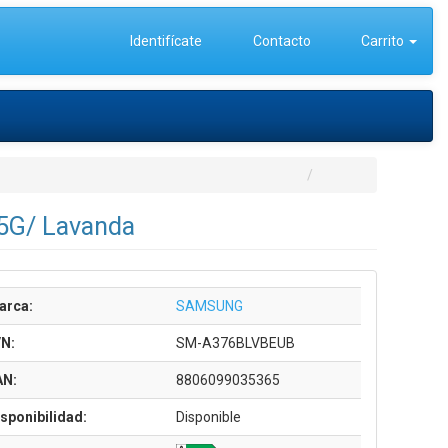
Identifícate
Contacto
Carrito
5G/ Lavanda
arca:
SAMSUNG
/N:
SM-A376BLVBEUB
AN:
8806099035365
sponibilidad:
Disponible