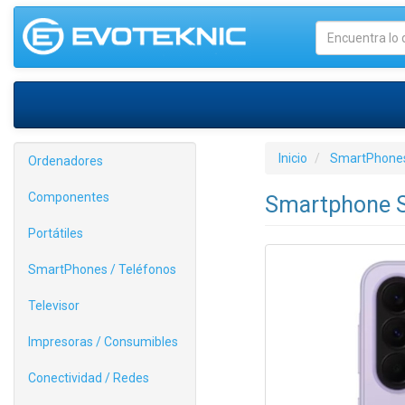
Inicio
SmartPhones
Ordenadores
Componentes
Smartphone S
Portátiles
SmartPhones / Teléfonos
Televisor
Impresoras / Consumibles
Conectividad / Redes