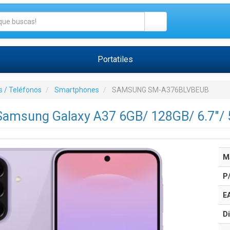
Portatiles
 / Teléfonos
Smartphones
SAMSUNG SM-A376BLVBEUB
amsung Galaxy A37 6GB/ 128GB/ 6.7"/ 
M
P
E
Di