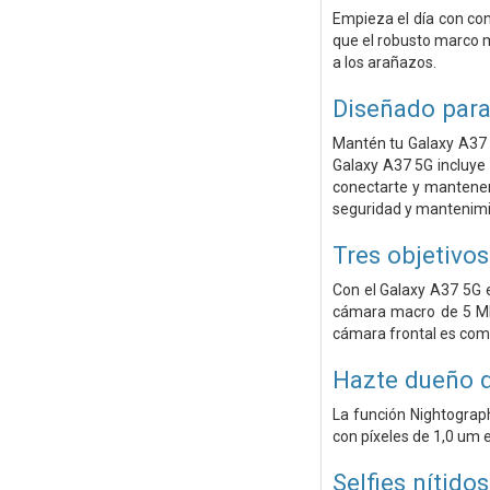
Empieza el día con con
que el robusto marco m
a los arañazos.
Diseñado para
Mantén tu Galaxy A37 5
Galaxy A37 5G incluye 
conectarte y mantenert
seguridad y mantenimi
Tres objetivo
Con el Galaxy A37 5G 
cámara macro de 5 MP 
cámara frontal es comp
Hazte dueño d
La función Nightograp
con píxeles de 1,0 um 
Selfies nítido