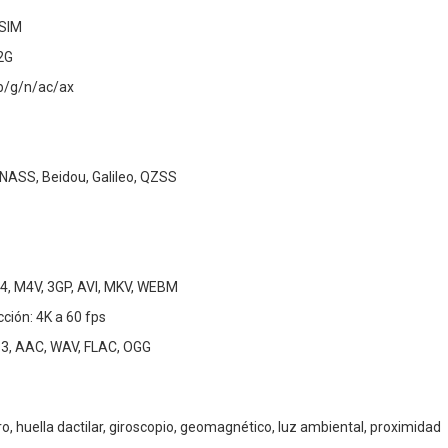
eSIM
 2G
/b/g/n/ac/ax
NASS, Beidou, Galileo, QZSS
4, M4V, 3GP, AVI, MKV, WEBM
ción: 4K a 60 fps
3, AAC, WAV, FLAC, OGG
, huella dactilar, giroscopio, geomagnético, luz ambiental, proximidad