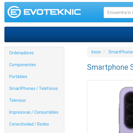
Inicio
SmartPhones
Ordenadores
Componentes
Smartphone S
Portátiles
SmartPhones / Teléfonos
Televisor
Impresoras / Consumibles
Conectividad / Redes