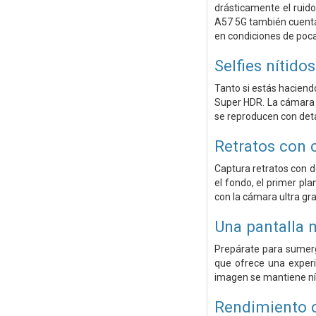
drásticamente el ruid
A57 5G también cuenta 
en condiciones de poca
Selfies nítido
Tanto si estás haciend
Super HDR. La cámara f
se reproducen con deta
Retratos con c
Captura retratos con d
el fondo, el primer pla
con la cámara ultra gr
Una pantalla 
Prepárate para sumerg
que ofrece una experi
imagen se mantiene nít
Rendimiento 