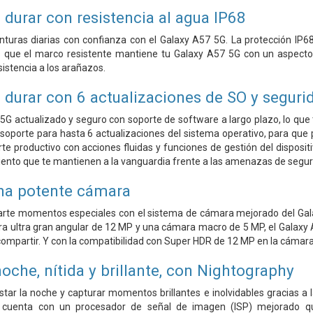
 durar con resistencia al agua IP68
turas diarias con confianza con el Galaxy A57 5G. La protección IP68 
s que el marco resistente mantiene tu Galaxy A57 5G con un aspecto 
sistencia a los arañazos.
 durar con 6 actualizaciones de SO y seguri
G actualizado y seguro con soporte de software a largo plazo, lo que t
soporte para hasta 6 actualizaciones del sistema operativo, para que
e productivo con acciones fluidas y funciones de gestión del disposi
ento que te mantienen a la vanguardia frente a las amenazas de segur
Una potente cámara
arte momentos especiales con el sistema de cámara mejorado del Gal
 ultra gran angular de 12 MP y una cámara macro de 5 MP, el Galaxy A57
ompartir. Y con la compatibilidad con Super HDR de 12 MP en la cámara 
oche, nítida y brillante, con Nightography
tar la noche y capturar momentos brillantes e inolvidables gracias a
 cuenta con un procesador de señal de imagen (ISP) mejorado qu