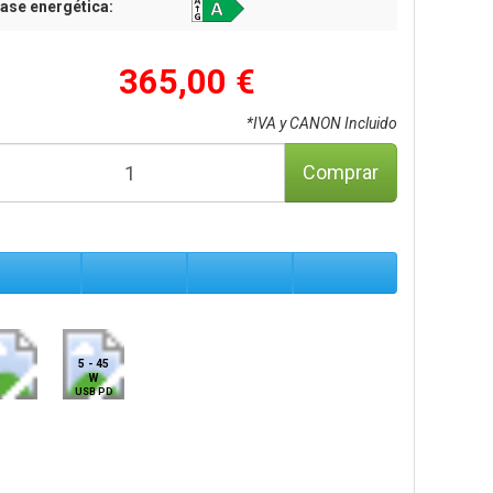
ase energética:
365,00 €
*IVA y CANON Incluido
Comprar
5 - 45
W
USB PD