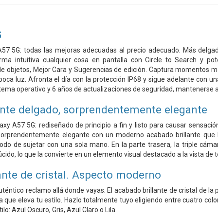
G
57 5G: todas las mejoras adecuadas al precio adecuado. Más delgad
rma intuitiva cualquier cosa en pantalla con Circle to Search y p
r de objetos, Mejor Cara y Sugerencias de edición. Captura momentos
poca luz. Afronta el día con la protección IP68 y sigue adelante con un
stema operativo y 6 años de actualizaciones de seguridad, mantenerse al
te delgado, sorprendentemente elegante
xy A57 5G: rediseñado de principio a fin y listo para causar sensaci
 sorprendentemente elegante con un moderno acabado brillante que 
odo de sujetar con una sola mano. En la parte trasera, la triple cám
cido, lo que la convierte en un elemento visual destacado a la vista de 
ante de cristal. Aspecto moderno
téntico reclamo allá donde vayas. El acabado brillante de cristal de l
que eleva tu estilo. Hazlo totalmente tuyo eligiendo entre cuatro color
lo: Azul Oscuro, Gris, Azul Claro o Lila.