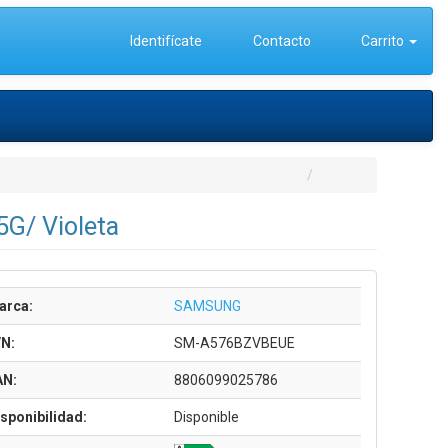
Identifícate
Contacto
Carrito
G/ Violeta
arca:
SAMSUNG
/N:
SM-A576BZVBEUE
AN:
8806099025786
sponibilidad:
Disponible