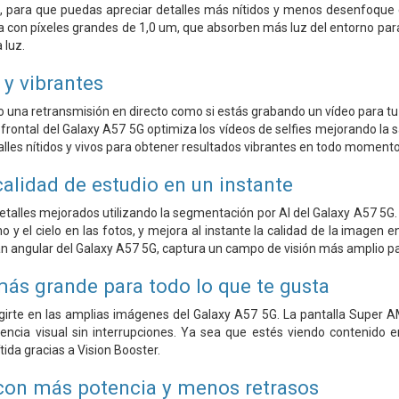
o, para que puedas apreciar detalles más nítidos y menos desenfoque e
con píxeles grandes de 1,0 um, que absorben más luz del entorno para
 luz.
s y vibrantes
o una retransmisión en directo como si estás grabando un vídeo para tu
rontal del Galaxy A57 5G optimiza los vídeos de selfies mejorando la sa
lles nítidos y vivos para obtener resultados vibrantes en todo momento
alidad de estudio en un instante
etalles mejorados utilizando la segmentación por AI del Galaxy A57 5G
no y el cielo en las fotos, y mejora al instante la calidad de la imagen en
an angular del Galaxy A57 5G, captura un campo de visión más amplio 
más grande para todo lo que te gusta
irte en las amplias imágenes del Galaxy A57 5G. La pantalla Super A
encia visual sin interrupciones. Ya sea que estés viendo contenido e
ida gracias a Vision Booster.
con más potencia y menos retrasos