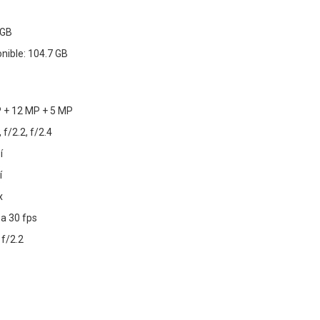
 GB
ible: 104.7 GB
 + 12 MP + 5 MP
 f/2.2, f/2.4
í
í
x
 a 30 fps
 f/2.2