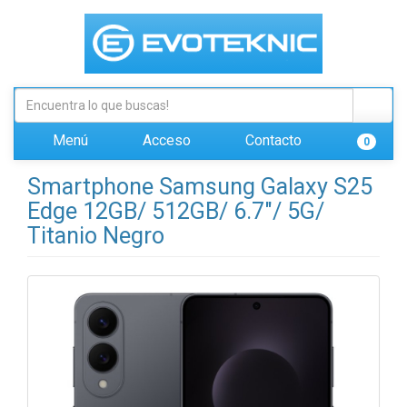
Menú
Acceso
Contacto
0
Smartphone Samsung Galaxy S25
Edge 12GB/ 512GB/ 6.7"/ 5G/
Titanio Negro