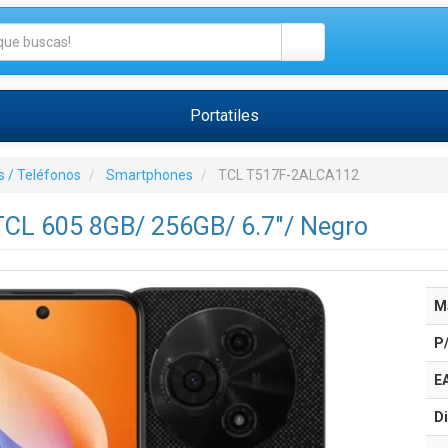
Portatiles
 / Teléfonos
Smartphones
TCL T517F-2ALCA112
CL 605 8GB/ 256GB/ 6.7"/ Negro
M
P
E
Di