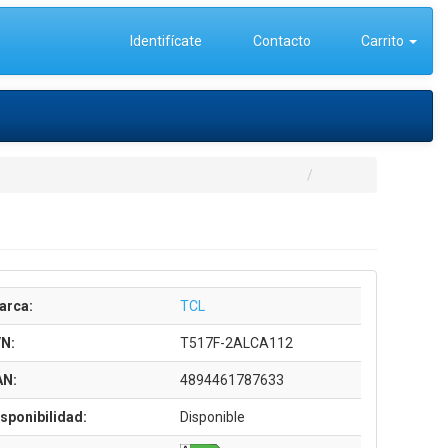
Identifícate
Contacto
Carrito
arca:
TCL
/N:
T517F-2ALCA112
AN:
4894461787633
sponibilidad:
Disponible