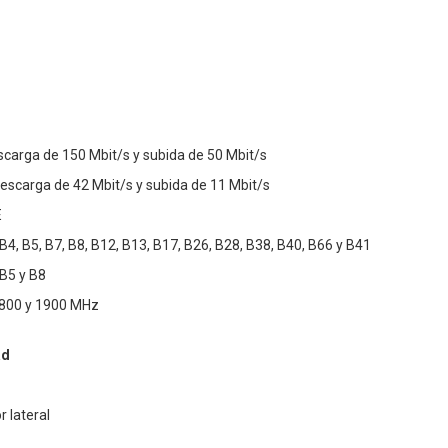
scarga de 150 Mbit/s y subida de 50 Mbit/s
escarga de 42 Mbit/s y subida de 11 Mbit/s
E
B4, B5, B7, B8, B12, B13, B17, B26, B28, B38, B40, B66 y B41
 B5 y B8
1800 y 1900 MHz
ad
r lateral