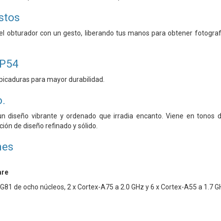
stos
 el obturador con un gesto, liberando tus manos para obtener fotograf
IP54
picaduras para mayor durabilidad.
o.
un diseño vibrante y ordenado que irradia encanto. Viene en tonos d
ión de diseño refinado y sólido.
nes
are
81 de ocho núcleos, 2 x Cortex-A75 a 2.0 GHz y 6 x Cortex-A55 a 1.7 G