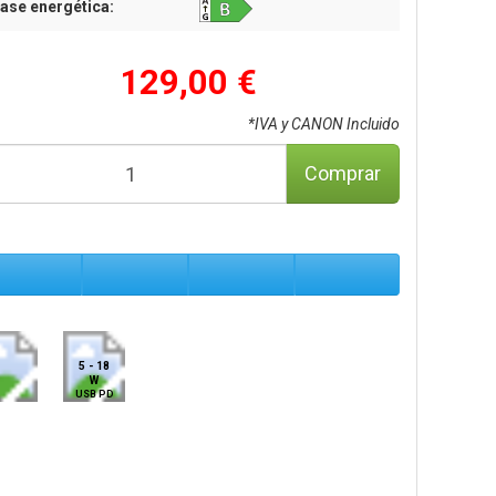
ase energética:
129,00 €
*IVA y CANON Incluido
Comprar
5 - 18
W
USB PD