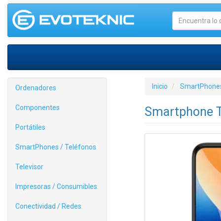
Inicio
SmartPhones
Ordenadores
Componentes
Smartphone T
Portátiles
SmartPhones / Teléfonos
Televisor
Impresoras / Consumibles
Conectividad / Redes