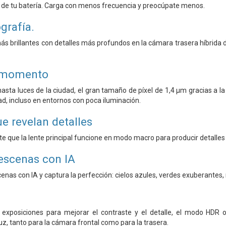
 de tu batería. Carga con menos frecuencia y preocúpate menos.
grafía.
s brillantes con detalles más profundos en la cámara trasera híbrida d
 momento
asta luces de la ciudad, el gran tamaño de píxel de 1,4 μm gracias a la
ad, incluso en entornos con poca iluminación.
e revelan detalles
te que la lente principal funcione en modo macro para producir detall
escenas con IA
enas con IA y captura la perfección: cielos azules, verdes exuberante
 exposiciones para mejorar el contraste y el detalle, el modo HDR 
uz, tanto para la cámara frontal como para la trasera.