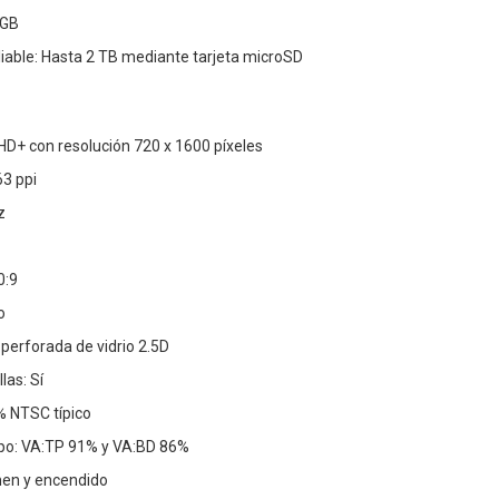
 GB
ble: Hasta 2 TB mediante tarjeta microSD
 HD+ con resolución 720 x 1600 píxeles
63 ppi
z
0:9
o
a perforada de vidrio 2.5D
las: Sí
% NTSC típico
rpo: VA:TP 91% y VA:BD 86%
men y encendido