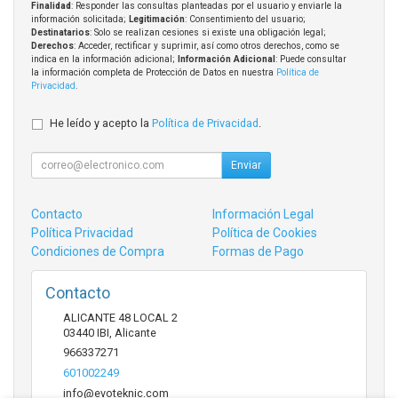
Finalidad
: Responder las consultas planteadas por el usuario y enviarle la
información solicitada;
Legitimación
: Consentimiento del usuario;
Destinatarios
: Solo se realizan cesiones si existe una obligación legal;
Derechos
: Acceder, rectificar y suprimir, así como otros derechos, como se
indica en la información adicional;
Información Adicional
: Puede consultar
la información completa de Protección de Datos en nuestra
Política de
Privacidad
.
He leído y acepto la
Política de Privacidad
.
Enviar
Contacto
Información Legal
Política Privacidad
Política de Cookies
Condiciones de Compra
Formas de Pago
Contacto
ALICANTE 48 LOCAL 2
03440
IBI
,
Alicante
966337271
601002249
info@evoteknic.com