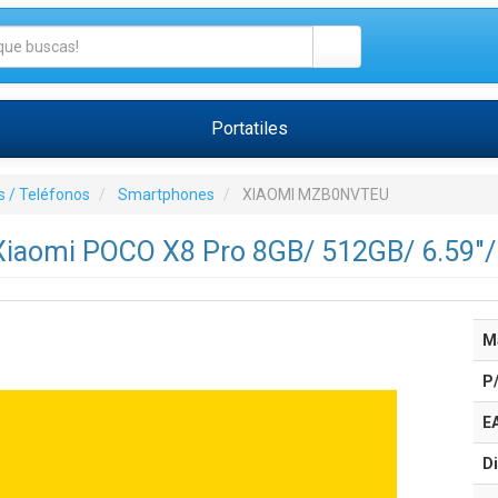
Portatiles
 / Teléfonos
Smartphones
XIAOMI MZB0NVTEU
iaomi POCO X8 Pro 8GB/ 512GB/ 6.59"/
M
P
E
Di