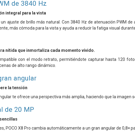
WM de 3840 Hz
n integral para la vista
 un ajuste de brillo más natural. Con 3840 Hz de atenuación PWM de al
ente, más cómoda para la vista y ayuda a reducir la fatiga visual duran
ra nítida que inmortaliza cada momento vívido.
mpatible con el modo retrato, permitiéndote capturar hasta 120 fo
scenas de alto rango dinámico.
gran angular
ere la tensión
ngular te ofrece una perspectiva más amplia, haciendo que la imagen s
al de 20 MP
sencillas
ales, POCO X8 Pro cambia automáticamente a un gran angular de 0,8× pa