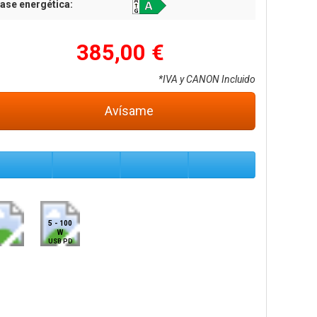
ase energética:
385,00 €
*IVA y CANON Incluido
Avísame
5 - 100
W
USB PD