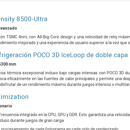
nsity 8500-Ultra
avanzado
ción TSMC 4nm, con All-Big-Core design y una velocidad de reloj máx
dimiento mejorado y una experiencia de usuario superior a la vez que 
frigeración POCO 3D IceLoop de doble capa
 5300 mm
ncia térmica excepcional incluso bajo cargas intensas con POCO 3D du
a eficazmente en las fuentes de calor principales y permite una disi
disfrutar de un rendimiento máximo durante juegos intensos o multitar
imization
onario
frecuencia integrado en la CPU, GPU y DDR. Esto garantiza una veloci
luso durante juegos de gran carga.
 procesamiento de cada fotograma en cada ciclo de renderizado