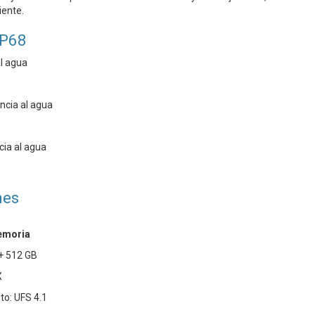
iente.
IP68
al agua
ncia al agua
cia al agua
nes
emoria
 + 512 GB
X
o: UFS 4.1