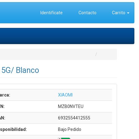
Identifícate
Contacto
Carrito
 5G/ Blanco
arca:
XIAOMI
/N:
MZB0NVTEU
AN:
6932554412555
sponibilidad:
Bajo Pedido