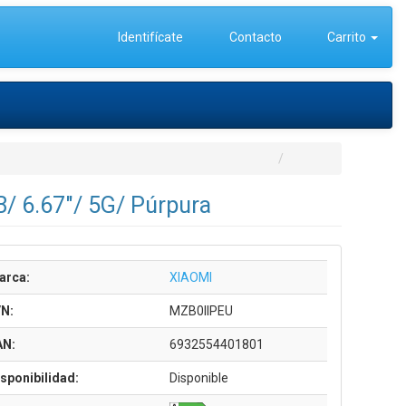
Identifícate
Contacto
Carrito
 6.67"/ 5G/ Púrpura
arca:
XIAOMI
/N:
MZB0IIPEU
AN:
6932554401801
sponibilidad:
Disponible