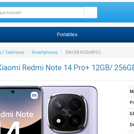
Portatiles
 / Teléfonos
Smartphones
XIAOMI MZB0IIPEU
iaomi Redmi Note 14 Pro+ 12GB/ 256GB/
M
P
E
Di