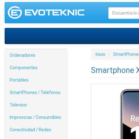
Inicio
SmartPhones
Ordenadores
Componentes
Smartphone X
Portátiles
SmartPhones / Teléfonos
Televisor
Impresoras / Consumibles
Conectividad / Redes