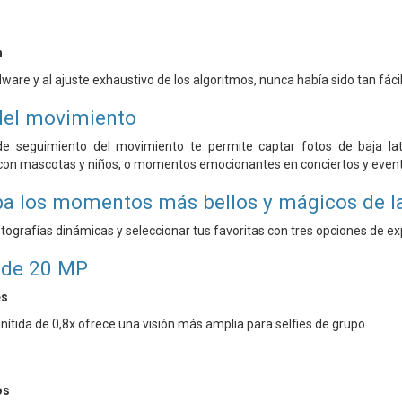
n
dware y al ajuste exhaustivo de los algoritmos, nunca había sido tan fá
del movimiento
e seguimiento del movimiento te permite captar fotos de baja lat
con mascotas y niños, o momentos emocionantes en conciertos y evento
ba los momentos más bellos y mágicos de la
ografías dinámicas y seleccionar tus favoritas con tres opciones de exp
 de 20 MP
es
nítida de 0,8x ofrece una visión más amplia para selfies de grupo.
os