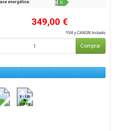
ase energética:
349,00 €
*IVA y CANON Incluido
Comprar
5 - 120
W
USB PD