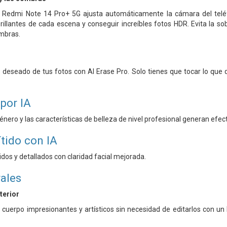
 Redmi Note 14 Pro+ 5G ajusta automáticamente la cámara del teléfo
illantes de cada escena y conseguir increíbles fotos HDR. Evita la sob
ombras.
o deseado de tus fotos con AI Erase Pro. Solo tienes que tocar lo que
por IA
nero y las características de belleza de nivel profesional generan efect
ítido con IA
tidos y detallados con claridad facial mejorada.
rales
terior
 cuerpo impresionantes y artísticos sin necesidad de editarlos con un