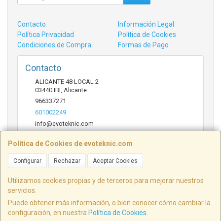
Contacto
Información Legal
Política Privacidad
Política de Cookies
Condiciones de Compra
Formas de Pago
Contacto
ALICANTE 48 LOCAL 2
03440
IBI
,
Alicante
966337271
601002249
info@evoteknic.com
Política de Cookies de evoteknic.com
Horario
Configurar
Rechazar
Aceptar Cookies
09:30 A 20:30
Utilizamos cookies propias y de terceros para mejorar nuestros
servicios.
Puede obtener más información, o bien conocer cómo cambiar la
ALICANTE 48 LOCAL 2, 03440, Alicante, España. - C.I.F.: B54578497 - Tfno:
configuración, en nuestra
Política de Cookies
.
601002249