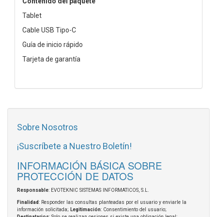
Contenido del paquete
Tablet
Cable USB Tipo-C
Guía de inicio rápido
Tarjeta de garantía
Sobre Nosotros
¡Suscríbete a Nuestro Boletín!
INFORMACIÓN BÁSICA SOBRE
PROTECCIÓN DE DATOS
Responsable
: EVOTEKNIC SISTEMAS INFORMATICOS, S.L.
Finalidad
: Responder las consultas planteadas por el usuario y enviarle la
información solicitada;
Legitimación
: Consentimiento del usuario;
Destinatarios
: Solo se realizan cesiones si existe una obligación legal;