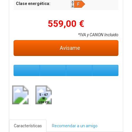
Clase energética:
559,00 €
*IVA y CANON Incluido
Avísame
5 - 67
W
USB PD
Características
Recomendar a un amigo