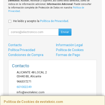
Derechos
: Acceder, rectificar y suprimir, así como otros derechos, como se
indica en la información adicional;
Información Adicional
: Puede consultar
la información completa de Protección de Datos en nuestra
Política de
Privacidad
.
He leído y acepto la
Política de Privacidad
.
Enviar
Contacto
Información Legal
Política Privacidad
Política de Cookies
Condiciones de Compra
Formas de Pago
Contacto
ALICANTE 48 LOCAL 2
03440
IBI
,
Alicante
966337271
601002249
info@evoteknic.com
Política de Cookies de evoteknic.com