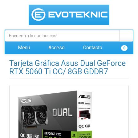
Menú
Acceso
Contacto
0
Tarjeta Gráfica Asus Dual GeForce
RTX 5060 Ti OC/ 8GB GDDR7