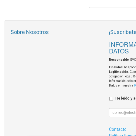
Sobre Nosotros
¡Suscríbete
INFORMA
DATOS
Responsable
: EV
Finalidad
: Respond
Legitimación
: Con
obligación legal;
D
información adicio
Datos en nuestra
P
He leído y 
Contacto
Política Priva