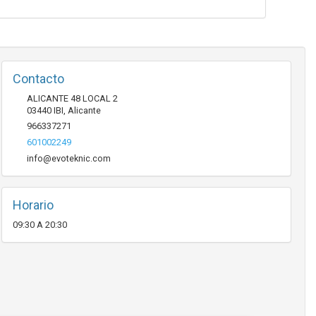
Contacto
ALICANTE 48 LOCAL 2
03440
IBI
,
Alicante
966337271
601002249
info@evoteknic.com
Horario
09:30 A 20:30