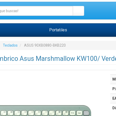
Portatiles
Teclados
ASUS 90XB0880-BKB220
ámbrico Asus Marshmallow KW100/ Verd
M
P
E
Di