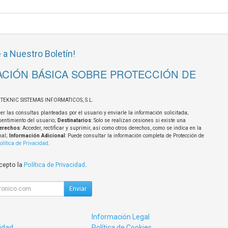
 a Nuestro Boletín!
CIÓN BÁSICA SOBRE PROTECCIÓN DE
OTEKNIC SISTEMAS INFORMATICOS, S.L.
er las consultas planteadas por el usuario y enviarle la información solicitada;
sentimiento del usuario;
Destinatarios
: Solo se realizan cesiones si existe una
erechos
: Acceder, rectificar y suprimir, así como otros derechos, como se indica en la
nal;
Información Adicional
: Puede consultar la información completa de Protección de
olítica de Privacidad
.
acepto la
Política de Privacidad
.
Enviar
Información Legal
cidad
Política de Cookies