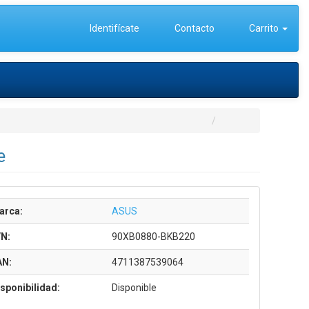
Identifícate
Contacto
Carrito
e
arca:
ASUS
/N:
90XB0880-BKB220
AN:
4711387539064
sponibilidad:
Disponible