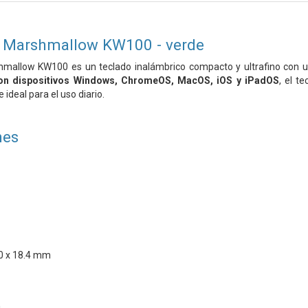
 Marshmallow KW100 - verde
mallow KW100 es un teclado inalámbrico compacto y ultrafino con un
on dispositivos Windows, ChromeOS, MacOS, iOS y iPadOS
, el t
 ideal para el uso diario.
nes
0 x 18.4 mm