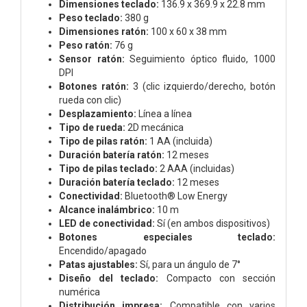
Dimensiones teclado:
136.9 x 369.9 x 22.8 mm
Peso teclado:
380 g
Dimensiones ratón:
100 x 60 x 38 mm
Peso ratón:
76 g
Sensor ratón:
Seguimiento óptico fluido, 1000
DPI
Botones ratón:
3 (clic izquierdo/derecho, botón
rueda con clic)
Desplazamiento:
Línea a línea
Tipo de rueda:
2D mecánica
Tipo de pilas ratón:
1 AA (incluida)
Duración batería ratón:
12 meses
Tipo de pilas teclado:
2 AAA (incluidas)
Duración batería teclado:
12 meses
Conectividad:
Bluetooth® Low Energy
Alcance inalámbrico:
10 m
LED de conectividad:
Sí (en ambos dispositivos)
Botones especiales teclado:
Encendido/apagado
Patas ajustables:
Sí, para un ángulo de 7°
Diseño del teclado:
Compacto con sección
numérica
Distribución impresa:
Compatible con varios