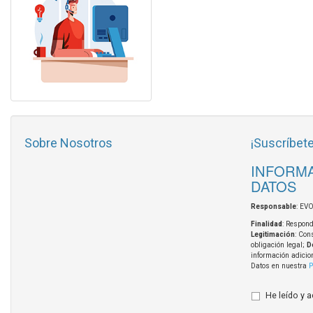
Sobre Nosotros
¡Suscríbete
INFORMA
DATOS
Responsable
: EV
Finalidad
: Respond
Legitimación
: Con
obligación legal;
D
información adicio
Datos en nuestra
P
He leído y 