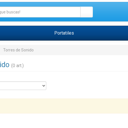
Portatiles
Torres de Sonido
nido
(0 art.)