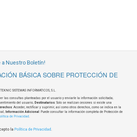
 a Nuestro Boletín!
CIÓN BÁSICA SOBRE PROTECCIÓN DE
OTEKNIC SISTEMAS INFORMATICOS, S.L.
er las consultas planteadas por el usuario y enviarle la información solicitada;
sentimiento del usuario;
Destinatarios
: Solo se realizan cesiones si existe una
erechos
: Acceder, rectificar y suprimir, así como otros derechos, como se indica en la
nal;
Información Adicional
: Puede consultar la información completa de Protección de
olítica de Privacidad
.
acepto la
Política de Privacidad
.