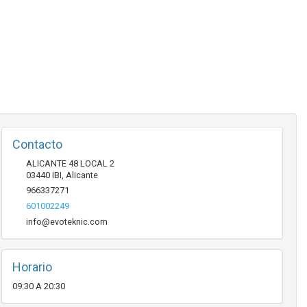
Contacto
ALICANTE 48 LOCAL 2
03440
IBI
,
Alicante
966337271
601002249
info@evoteknic.com
Horario
09:30 A 20:30