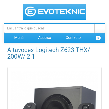
Menú
Acceso
Contacto
0
Altavoces Logitech Z623 THX/
200W/ 2.1