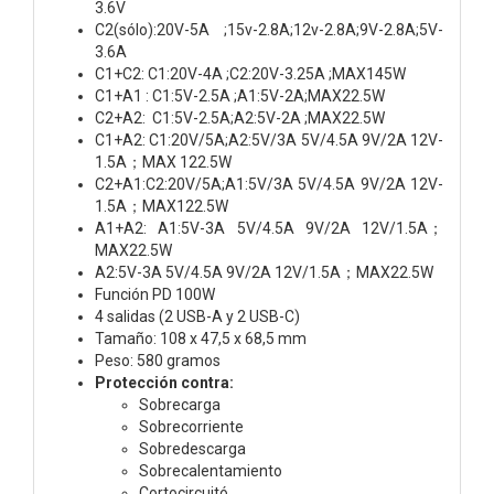
3.6V
C2(sólo):20V-5A ;15v-2.8A;12v-2.8A;9V-2.8A;5V-
3.6A
C1+C2: C1:20V-4A ;C2:20V-3.25A ;MAX145W
C1+A1 : C1:5V-2.5A ;A1:5V-2A;MAX22.5W
C2+A2: C1:5V-2.5A;A2:5V-2A ;MAX22.5W
C1+A2: C1:20V/5A;A2:5V/3A 5V/4.5A 9V/2A 12V-
1.5A；MAX 122.5W
C2+A1:C2:20V/5A;A1:5V/3A 5V/4.5A 9V/2A 12V-
1.5A；MAX122.5W
A1+A2: A1:5V-3A 5V/4.5A 9V/2A 12V/1.5A；
MAX22.5W
A2:5V-3A 5V/4.5A 9V/2A 12V/1.5A；MAX22.5W
Función PD 100W
4 salidas (2 USB-A y 2 USB-C)
Tamaño: 108 x 47,5 x 68,5 mm
Peso: 580 gramos
Protección contra:
Sobrecarga
Sobrecorriente
Sobredescarga
Sobrecalentamiento
Cortocircuitó