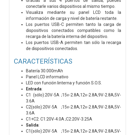
Gracias a sus 4 puertos de salida, puedes
conectarle varios dispositivos al mismo tiempo.
Visualiza mediante su panel LCD toda la
información de carga y nivel de batería restante.
Los puertos USB-C permiten tanto la carga de
dispositivos conectados compatibles como la
recarga de la batería interna del dispositivo.
Los puertos USB-A permiten tan sólo la recarga
de dispositivos conectados.
CARACTERÍSTICAS
Batería 30.000mAh
Panel LCD informativo
LED con función linterna y función S.O.S.
Entrada
:
C1 (sólo):20V-5A ;15v-2.8A;12v-2.8A;9V-2.8A;5V-
3.6A
C2(sólo):20V-5A ;15v-2.8A;12v-2.8A;9V-2.8A;5V-
3.6A
C1+C2: C1:20V-4.0A ;C2:20V-3.25A
Salida
:
C1(sólo):20V-5A ;15v-2.8A;12v-2.8A;9V-2.8A;5V-