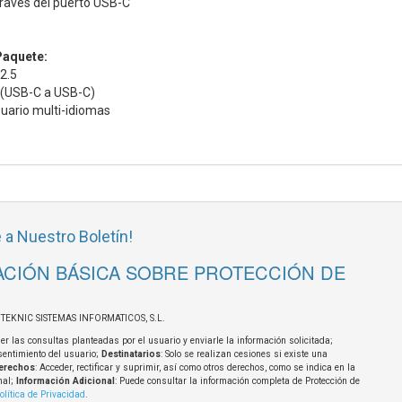
través del puerto USB-C
Paquete:
 2.5
 (USB-C a USB-C)
uario multi-idiomas
 a Nuestro Boletín!
CIÓN BÁSICA SOBRE PROTECCIÓN DE
OTEKNIC SISTEMAS INFORMATICOS, S.L.
er las consultas planteadas por el usuario y enviarle la información solicitada;
sentimiento del usuario;
Destinatarios
: Solo se realizan cesiones si existe una
erechos
: Acceder, rectificar y suprimir, así como otros derechos, como se indica en la
nal;
Información Adicional
: Puede consultar la información completa de Protección de
olítica de Privacidad
.