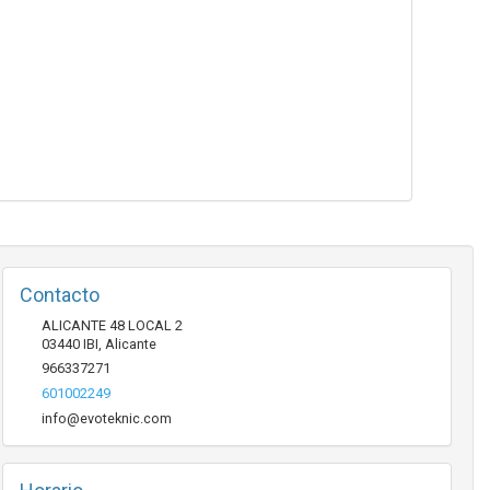
Contacto
ALICANTE 48 LOCAL 2
03440
IBI
,
Alicante
966337271
601002249
info@evoteknic.com