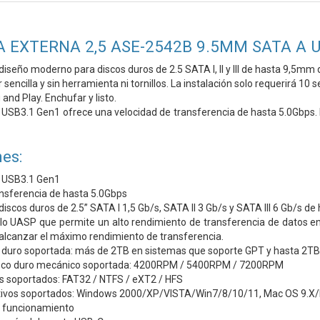
A EXTERNA 2,5 ASE-2542B 9.5MM SATA A 
diseño moderno para discos duros de 2.5 SATA I, II y III de hasta 9,5mm d
 sencilla y sin herramienta ni tornillos. La instalación solo requerirá 10 
and Play. Enchufar y listo.
USB3.1 Gen1 ofrece una velocidad de transferencia de hasta 5.0Gbps. I
es:
 USB3.1 Gen1
ansferencia de hasta 5.0Gbps
iscos duros de 2.5” SATA I 1,5 Gb/s, SATA II 3 Gb/s y SATA III 6 Gb/s d
lo UASP que permite un alto rendimiento de transferencia de datos ent
alcanzar el máximo rendimiento de transferencia.
 duro soportada: más de 2TB en sistemas que soporte GPT y hasta 2TB 
disco duro mecánico soportada: 4200RPM / 5400RPM / 7200RPM
s soportados: FAT32 / NTFS / eXT2 / HFS
tivos soportados: Windows 2000/XP/VISTA/Win7/8/10/11, Mac OS 9.
e funcionamiento