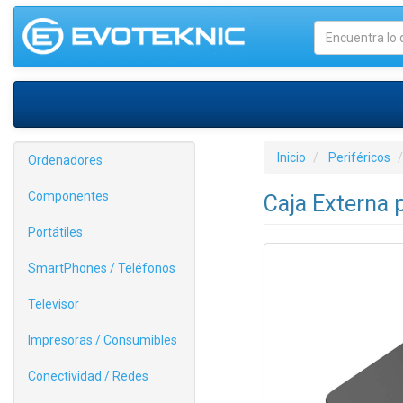
Inicio
Periféricos
Ordenadores
Componentes
Caja Externa 
Portátiles
SmartPhones / Teléfonos
Televisor
Impresoras / Consumibles
Conectividad / Redes