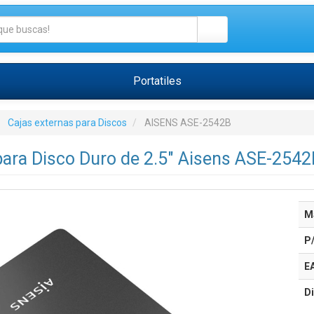
Portatiles
Cajas externas para Discos
AISENS ASE-2542B
para Disco Duro de 2.5" Aisens ASE-2542B
M
P
E
Di