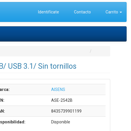
Identifícate
Contacto
Carrito
/ USB 3.1/ Sin tornillos
arca:
AISENS
/N:
ASE-2542B
AN:
8435739901199
sponibilidad:
Disponible