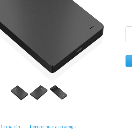
nformación
Recomendar a un amigo