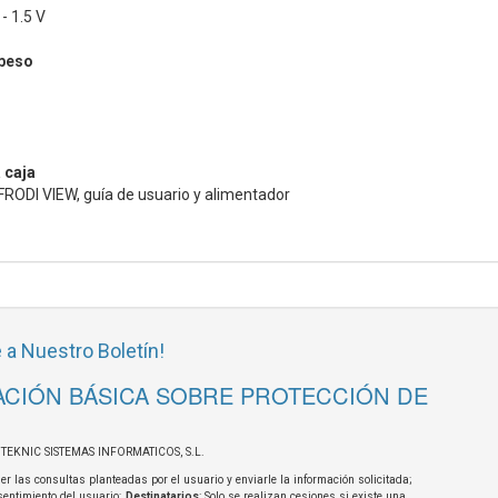
- 1.5 V
 peso
 caja
FRODI VIEW, guía de usuario y alimentador
 a Nuestro Boletín!
CIÓN BÁSICA SOBRE PROTECCIÓN DE
OTEKNIC SISTEMAS INFORMATICOS, S.L.
er las consultas planteadas por el usuario y enviarle la información solicitada;
sentimiento del usuario;
Destinatarios
: Solo se realizan cesiones si existe una