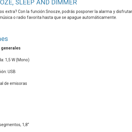
OZE, SLEEP AND
DIMMER
tos extra? Con
la función Snooze, podrás posponer
la alarma y disfrut
 música o
radio favorita hasta que se apague
automáticamente.
nes
s generales
da: 1,5 W (Mono)
ción: USB
l de emisoras
 segmentos, 1,8”