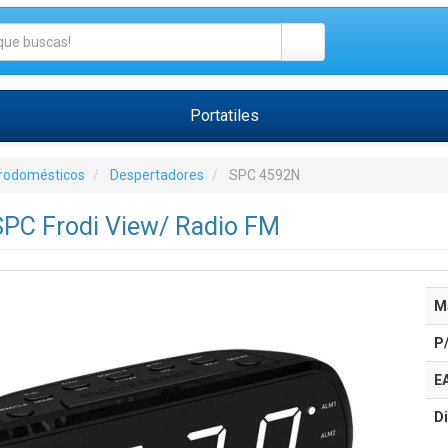
Portatiles
trodomésticos
Despertadores
SPC 4592N
SPC Frodi View/ Radio FM
M
P
E
Di