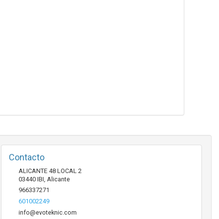
Contacto
ALICANTE 48 LOCAL 2
03440
IBI
,
Alicante
966337271
601002249
info@evoteknic.com