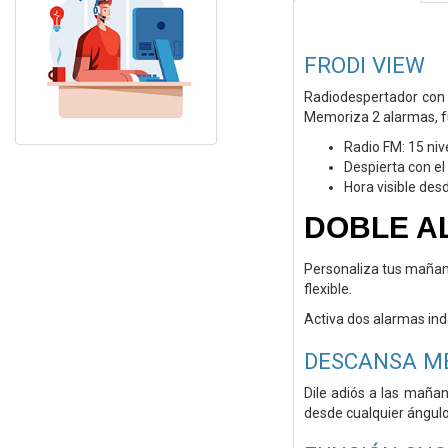
FRODI VIEW
Radiodespertador con p
Memoriza 2 alarmas, f
Radio FM: 15 ni
Despierta con el 
Hora visible des
DOBLE 
Personaliza tus maña
flexible.
Activa dos alarmas in
DESCANSA ME
Dile adiós a las mañ
desde
cualquier ángulo