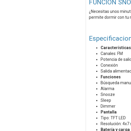
FUNCIÓN SNO
¿Necesitas unos minu
permite dormir con tu
Especificacio
Característica
Canales: FM
Potencia de sali
Conexión
Salida alimenta
Funciones
Búsqueda manua
Alarma
Snooze
Sleep
Dimmer
Pantalla
Tipo: TFT LED
Resolución: 4x7
Batería y carga