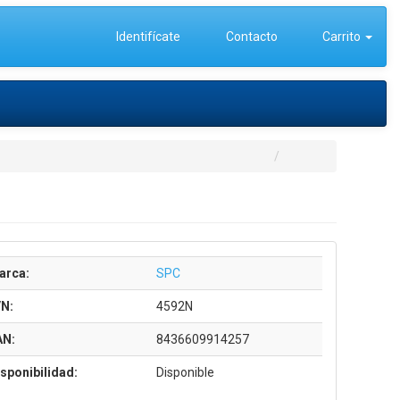
Identifícate
Contacto
Carrito
arca:
SPC
/N:
4592N
AN:
8436609914257
sponibilidad:
Disponible