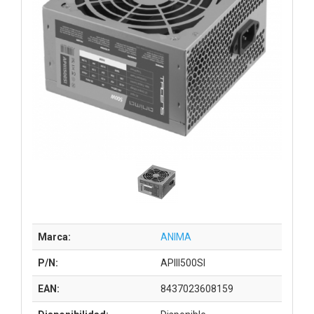
Marca:
ANIMA
P/N:
APIII500SI
EAN:
8437023608159