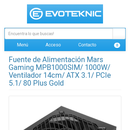
Menú
Acceso
Contacto
0
Fuente de Alimentación Mars
Gaming MPB1000SIM/ 1000W/
Ventilador 14cm/ ATX 3.1/ PCIe
5.1/ 80 Plus Gold