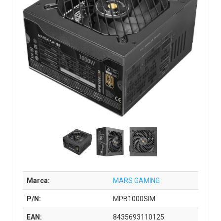
Marca:
MARS GAMING
P/N:
MPB1000SIM
EAN:
8435693110125