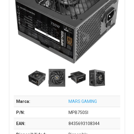
Marca:
MARS GAMING
P/N:
MPB750SI
EAN:
8435693108344