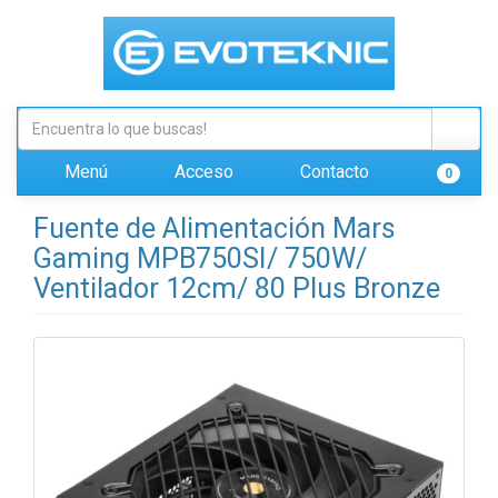
Menú
Acceso
Contacto
0
Fuente de Alimentación Mars
Gaming MPB750SI/ 750W/
Ventilador 12cm/ 80 Plus Bronze