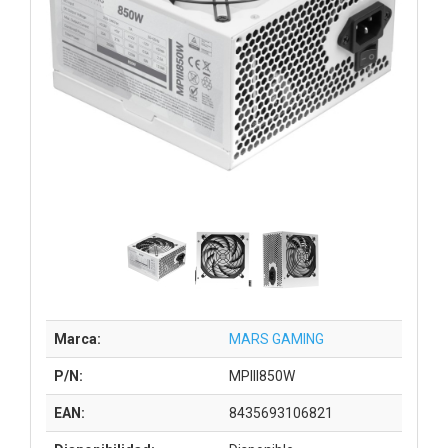
Marca:
MARS GAMING
P/N:
MPIII850W
EAN:
8435693106821