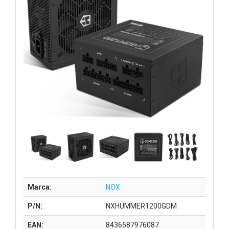
Marca:
NOX
P/N:
NXHUMMER1200GDM
EAN:
8436587976087