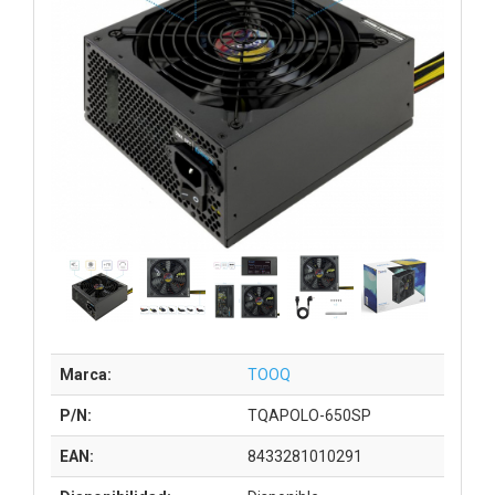
Marca:
TOOQ
P/N:
TQAPOLO-650SP
EAN:
8433281010291