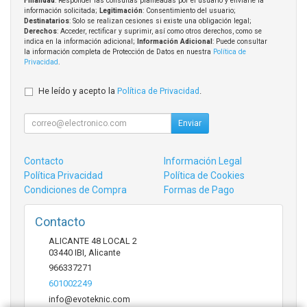
Finalidad
: Responder las consultas planteadas por el usuario y enviarle la
información solicitada;
Legitimación
: Consentimiento del usuario;
Destinatarios
: Solo se realizan cesiones si existe una obligación legal;
Derechos
: Acceder, rectificar y suprimir, así como otros derechos, como se
indica en la información adicional;
Información Adicional
: Puede consultar
la información completa de Protección de Datos en nuestra
Política de
Privacidad
.
He leído y acepto la
Política de Privacidad
.
Enviar
Contacto
Información Legal
Política Privacidad
Política de Cookies
Condiciones de Compra
Formas de Pago
Contacto
ALICANTE 48 LOCAL 2
03440
IBI
,
Alicante
966337271
601002249
info@evoteknic.com