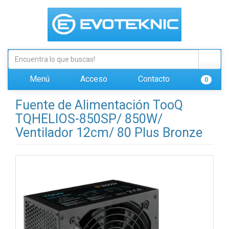
Menú
Acceso
Contacto
0
Fuente de Alimentación TooQ
TQHELIOS-850SP/ 850W/
Ventilador 12cm/ 80 Plus Bronze