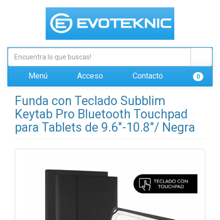
Menú
Acceso
Contacto
0
Funda con Teclado Subblim
Keytab Pro Bluetooth Touchpad
para Tablets de 9.6"-10.8"/ Negra