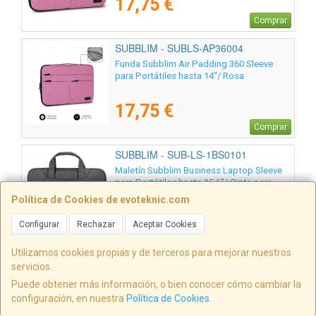
17,75 €
Comprar
SUBBLIM - SUBLS-AP36004
Funda Subblim Air Padding 360 Sleeve
para Portátiles hasta 14"/ Rosa
17,75 €
Comprar
SUBBLIM - SUB-LS-1BS0101
Maletín Subblim Business Laptop Sleeve
para Portátiles hasta 15.6"/ Cinta para
Trolley/ Gris
Política de Cookies de evoteknic.com
17,75 €
Configurar
Rechazar
Aceptar Cookies
Comprar
Utilizamos cookies propias y de terceros para mejorar nuestros
SUBBLIM - SUBLS-AP36050
servicios.
Funda Subblim Air Padding 360 Sleeve
Puede obtener más información, o bien conocer cómo cambiar la
para Portátiles hasta 15.6"/ Gris Oscuro
configuración, en nuestra
Política de Cookies
.