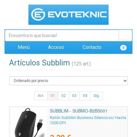
Menú
Acceso
Contacto
0
Artículos Subblim
(125 art.)
Ant.
01
02
03
04
Sig.
SUBBLIM - SUBMO-B2BS001
Ratón Subblim Business Silencioso/ Hasta
1200 DPI