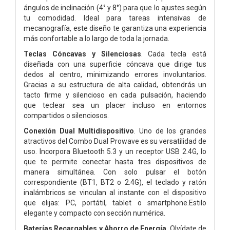
ángulos de inclinación (4° y 8°) para que lo ajustes según
tu comodidad. Ideal para tareas intensivas de
mecanografía, este diseño te garantiza una experiencia
más confortable a lo largo de toda la jornada.
Teclas Cóncavas y Silenciosas
. Cada tecla está
diseñada con una superficie cóncava que dirige tus
dedos al centro, minimizando errores involuntarios.
Gracias a su estructura de alta calidad, obtendrás un
tacto firme y silencioso en cada pulsación, haciendo
que teclear sea un placer incluso en entornos
compartidos o silenciosos.
Conexión Dual Multidispositivo
. Uno de los grandes
atractivos del Combo Dual Prowave es su versatilidad de
uso. Incorpora Bluetooth 5.3 y un receptor USB 2.4G, lo
que te permite conectar hasta tres dispositivos de
manera simultánea. Con solo pulsar el botón
correspondiente (BT1, BT2 o 2.4G), el teclado y ratón
inalámbricos se vinculan al instante con el dispositivo
que elijas: PC, portátil, tablet o smartphone.Estilo
elegante y compacto con sección numérica.
Baterías Recargables y Ahorro de Energía
. Olvídate de