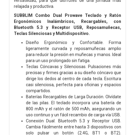
versatilidad, para que disfrutes de una jornada más
relajada y productiva.
SUBBLIM Combo Dual Prowave Teclado y Ratón
Ergonómicos Inalámbricos, Recargables, con
Bluetooth 5.3 y Receptor USB, Reposamuñecas,
Teclas Silenciosas y Multidispositivo.
Diseño Ergonómico y Confortable. Forma
ligeramente curvada y reposamuñecas amplio
para reducir la presión en muñecas y manos. Ideal
para un uso prolongado sin fatiga.
Teclas Cóncavas y Silenciosas. Pulsaciones más
precisas y firmes gracias a su diseño cóncavo que
dirige los dedos al centro de cada tecla. Escritura
casi silenciosa, perfecta para oficinas y espacios
compartidos.
Baterías Recargables de Larga Duración. Olvídate
de las pilas. El teclado incorpora una batería de
800 mAh y el ratón de 500 mAh, asegurando un
uso continuo y un fácil recambio de carga vía USB.
Conexión Dual: Bluetooth 5.3 y Receptor USB.
Cambia fácilmente entre hasta 3 dispositivos con
solo pulsar un botón (2.4G, BT1 o BT2).