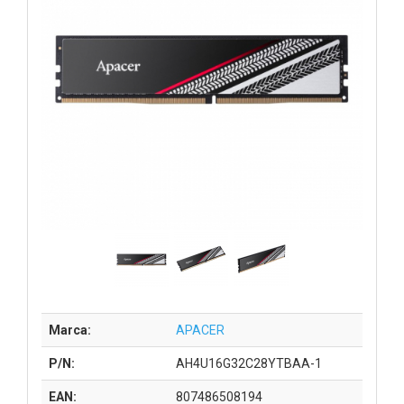
Marca:
APACER
P/N:
AH4U16G32C28YTBAA-1
EAN:
807486508194