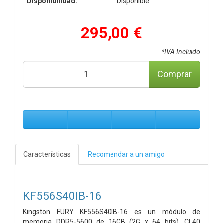
Disponibilidad:
Disponible
295,00 €
*IVA Incluido
Comprar
Características
Recomendar a un amigo
KF556S40IB-16
Kingston FURY KF556S40IB-16 es un módulo de
memoria DDR5-5600 de 16GB (2G x 64 bits), CL40