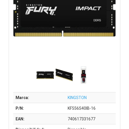
Marca:
KINGSTON
P/N:
KF556S40IB-16
EAN:
740617331677